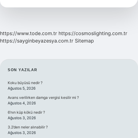
Cami
Var
Mı
https://www.tode.com.tr
https://cosmoslighting.com.tr
https://sayginbeyazesya.com.tr
Sitemap
SIDEBAR
SON YAZILAR
Koku büyüsü nedir ?
Ağustos 5, 2026
Avans verilirken damga vergisi kesilir mi ?
Ağustos 4, 2026
6’nın küp kökü nedir ?
Ağustos 3, 2026
3.2’den neler alınabilir ?
Ağustos 3, 2026