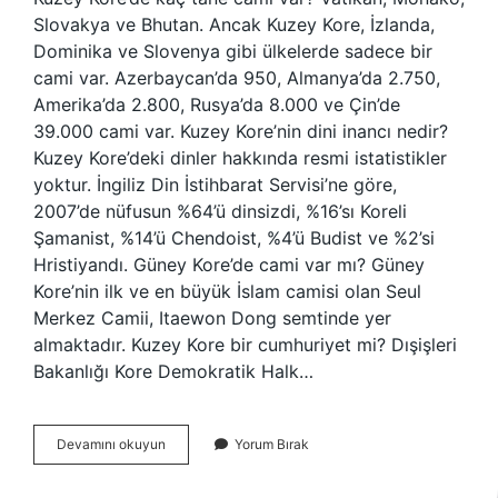
Slovakya ve Bhutan. Ancak Kuzey Kore, İzlanda,
Dominika ve Slovenya gibi ülkelerde sadece bir
cami var. Azerbaycan’da 950, Almanya’da 2.750,
Amerika’da 2.800, Rusya’da 8.000 ve Çin’de
39.000 cami var. Kuzey Kore’nin dini inancı nedir?
Kuzey Kore’deki dinler hakkında resmi istatistikler
yoktur. İngiliz Din İstihbarat Servisi’ne göre,
2007’de nüfusun %64’ü dinsizdi, %16’sı Koreli
Şamanist, %14’ü Chendoist, %4’ü Budist ve %2’si
Hristiyandı. Güney Kore’de cami var mı? Güney
Kore’nin ilk ve en büyük İslam camisi olan Seul
Merkez Camii, Itaewon Dong semtinde yer
almaktadır. Kuzey Kore bir cumhuriyet mi? Dışişleri
Bakanlığı Kore Demokratik Halk…
Kuzey
Devamını okuyun
Yorum Bırak
Kore
De