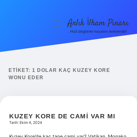
Anlık İlham Pınarı
menüyü
aç
Hızlı bilgilerle hayatını renklendir!
Anasayfa
Gizlilik Politikası
Yasal Uyarı
ETIKET:
1 DOLAR KAÇ KUZEY KORE
WONU EDER
Hakkımızda
KUZEY KORE DE CAMI VAR MI
Tarih: Ekim 4, 2024
Kuzey Kore’de kaç tane cami var? Vatikan, Monako,