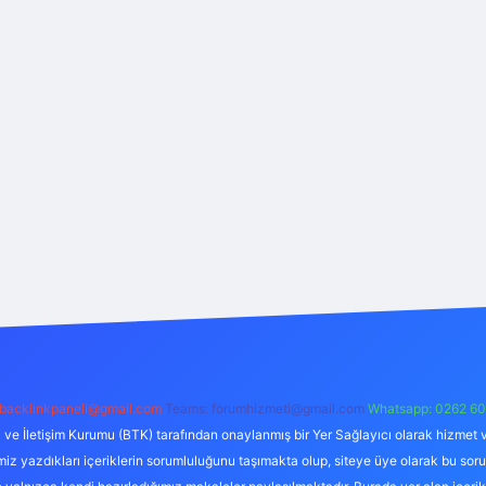
backlinkpaneli@gmail.com
Teams:
forumhizmeti@gmail.com
Whatsapp: 0262 60
i ve İletişim Kurumu (BTK) tarafından onaylanmış bir Yer Sağlayıcı olarak hizmet v
azdıkları içeriklerin sorumluluğunu taşımakta olup, siteye üye olarak bu sorumlul