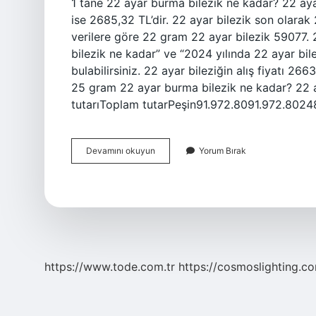
1 tane 22 ayar burma bilezik ne kadar? 22 ayar
ise 2685,32 TL’dir. 22 ayar bilezik son olarak
verilere göre 22 gram 22 ayar bilezik 59077.
bilezik ne kadar” ve “2024 yılında 22 ayar bil
bulabilirsiniz. 22 ayar bileziğin alış fiyatı 266
25 gram 22 ayar burma bilezik ne kadar? 22 
tutarıToplam tutarPeşin91.972.8091.972.8024
22
Devamını okuyun
Yorum Bırak
Ayar
Burma
Bilezik
Gram
Fiyatı
Kaç
Para
https://www.tode.com.tr
https://cosmoslighting.co