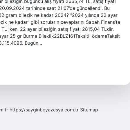
 bileziğin bugünkü alış fiyatı 2665,74 TL, satış fiyatı
 20.09.2024 tarihinde saat 21:07’de güncellendi. Bu
 22 gram bilezik ne kadar 2024? “2024 yılında 22 ayar
ezik ne kadar” gibi soruların cevaplarını Sabah Finans’ta
3 TL iken, 22 ayar bileziğin satış fiyatı 2815,04 TL’dir.
ayar 25 gr Burma Bileklik22BLZ161Taksitli ödemeTaksit
8.115.4096. Bugün…
m.tr
https://sayginbeyazesya.com.tr
Sitemap