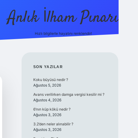
Anlık İlham Pınarı
Hızlı bilgilerle hayatını renklendir!
tulipbet gü
SIDEBAR
SON YAZILAR
Koku büyüsü nedir ?
Ağustos 5, 2026
Avans verilirken damga vergisi kesilir mi ?
Ağustos 4, 2026
6’nın küp kökü nedir ?
Ağustos 3, 2026
3.2’den neler alınabilir ?
Ağustos 3, 2026