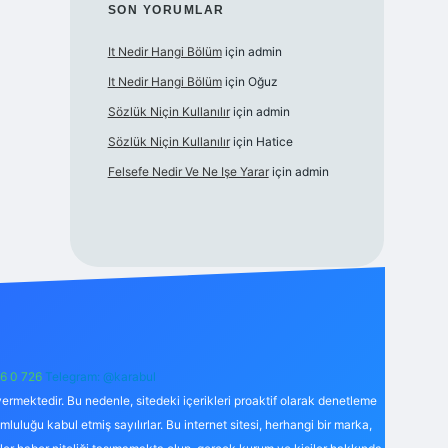
SON YORUMLAR
It Nedir Hangi Bölüm
için
admin
It Nedir Hangi Bölüm
için
Oğuz
Sözlük Niçin Kullanılır
için
admin
Sözlük Niçin Kullanılır
için
Hatice
Felsefe Nedir Ve Ne Işe Yarar
için
admin
6 0 726
Telegram: @karabul
ermektedir. Bu nedenle, sitedeki içerikleri proaktif olarak denetleme
uğu kabul etmiş sayılırlar. Bu internet sitesi, herhangi bir marka,