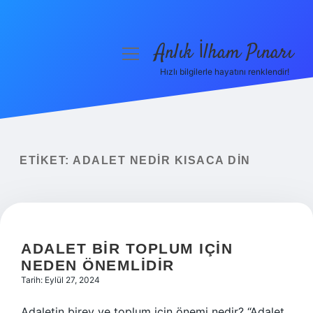
Anlık İlham Pınarı
menüyü
aç
Hızlı bilgilerle hayatını renklendir!
Anasayfa
Gizlilik Politikası
Yasal Uyarı
ETIKET:
ADALET NEDIR KISACA DIN
Hakkımızda
ADALET BIR TOPLUM IÇIN
NEDEN ÖNEMLIDIR
Tarih: Eylül 27, 2024
Adaletin birey ve toplum için önemi nedir? “Adalet,