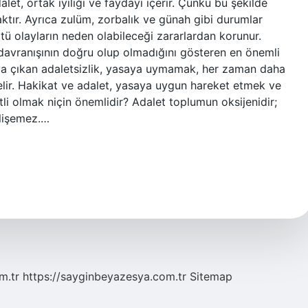
let, ortak iyiliği ve faydayı içerir. Çünkü bu şekilde
tır. Ayrıca zulüm, zorbalık ve günah gibi durumlar
ötü olayların neden olabileceği zararlardan korunur.
davranışının doğru olup olmadığını gösteren en önemli
aya çıkan adaletsizlik, yasaya uymamak, her zaman daha
elir. Hakikat ve adalet, yasaya uygun hareket etmek ve
tli olmak niçin önemlidir? Adalet toplumun oksijenidir;
lişemez.…
m.tr
https://sayginbeyazesya.com.tr
Sitemap