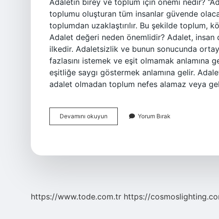
Adaletin birey ve toplum için önemi nedir? “Ada
toplumu oluşturan tüm insanlar güvende olacak
toplumdan uzaklaştırılır. Bu şekilde toplum, k
Adalet değeri neden önemlidir? Adalet, insan 
ilkedir. Adaletsizlik ve bunun sonucunda ort
fazlasını istemek ve eşit olmamak anlamına g
eşitliğe saygı göstermek anlamına gelir. Adale
adalet olmadan toplum nefes alamaz veya ge
Adalet
Devamını okuyun
Yorum Bırak
Bir
Toplum
Için
Neden
Önemlidir
https://www.tode.com.tr
https://cosmoslighting.co