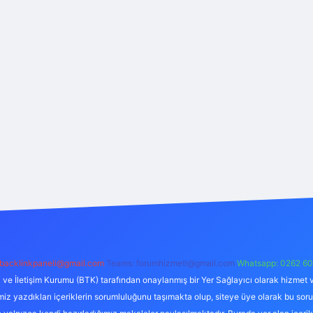
backlinkpaneli@gmail.com
Teams:
forumhizmeti@gmail.com
Whatsapp: 0262 60
i ve İletişim Kurumu (BTK) tarafından onaylanmış bir Yer Sağlayıcı olarak hizmet v
azdıkları içeriklerin sorumluluğunu taşımakta olup, siteye üye olarak bu sorumlul