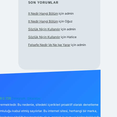
SON YORUMLAR
It Nedir Hangi Bölüm
için
admin
It Nedir Hangi Bölüm
için
Oğuz
Sözlük Niçin Kullanılır
için
admin
Sözlük Niçin Kullanılır
için
Hatice
Felsefe Nedir Ve Ne Işe Yarar
için
admin
6 0 726
Telegram: @karabul
ermektedir. Bu nedenle, sitedeki içerikleri proaktif olarak denetleme
uğu kabul etmiş sayılırlar. Bu internet sitesi, herhangi bir marka,