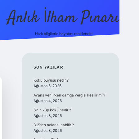
Anlık İlham Pınarı
Hızlı bilgilerle hayatını renklendir!
tulipbet g
SIDEBAR
SON YAZILAR
Koku büyüsü nedir ?
Ağustos 5, 2026
Avans verilirken damga vergisi kesilir mi ?
Ağustos 4, 2026
6’nın küp kökü nedir ?
Ağustos 3, 2026
3.2’den neler alınabilir ?
Ağustos 3, 2026