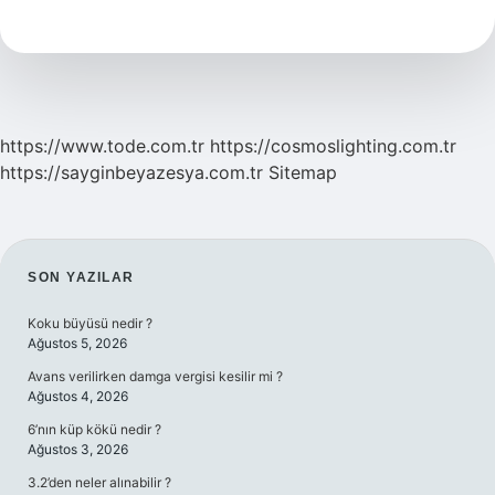
Neresidir
https://www.tode.com.tr
https://cosmoslighting.com.tr
https://sayginbeyazesya.com.tr
Sitemap
SIDEBAR
SON YAZILAR
Koku büyüsü nedir ?
Ağustos 5, 2026
Avans verilirken damga vergisi kesilir mi ?
Ağustos 4, 2026
6’nın küp kökü nedir ?
Ağustos 3, 2026
3.2’den neler alınabilir ?