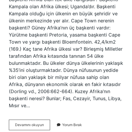
Kampala olan Afrika ülkesi; Uganda’dır. Başkenti
Kampala olduğu için ülkenin en büyük şehridir ve
ülkenin merkezinde yer alır. Cape Town nerenin
başkenti? Güney Afrika’nın üç başkenti vardır:
Yürütme başkenti Pretoria, yasama başkenti Cape
Town ve yargı başkenti Bloemfontein. 42,4/km2
(169.) Kaç tane Afrika ülkesi var? Birleşmiş Milletler
tarafından Afrika kıtasında tanınan 54 ülke
bulunmaktadır. Bu ülkeler dünya ülkelerinin yaklaşık
%35’ini oluşturmaktadır. Dünya nüfusunun yedide
biri olan yaklaşık bir milyar nüfusa sahip olan
Afrika, dünyanın ekonomik olarak en fakir kıtasıdır
(Dorling vd., 2006:662-664). Kuzey Afrika’nın
başkenti neresi? Bunlar; Fas, Cezayir, Tunus, Libya,
Mısır ve…
Afrika
Devamını okuyun
Yorum Bırak
Başkenti