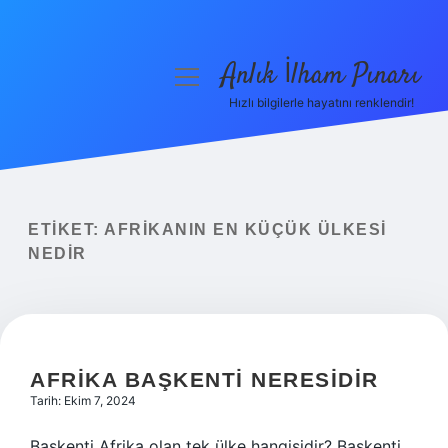
Anlık İlham Pınarı
menüyü
aç
Hızlı bilgilerle hayatını renklendir!
Anasayfa
Gizlilik Politikası
Yasal Uyarı
ETIKET:
AFRIKANIN EN KÜÇÜK ÜLKESI
NEDIR
Hakkımızda
AFRIKA BAŞKENTI NERESIDIR
Tarih: Ekim 7, 2024
Başkenti Afrika olan tek ülke hangisidir? Başkenti