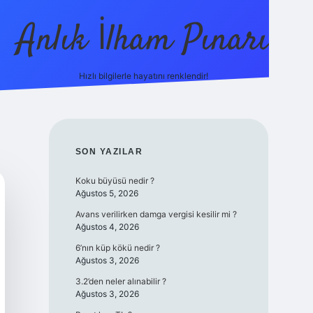
Anlık İlham Pınarı
Hızlı bilgilerle hayatını renklendir!
tulipbet g
SIDEBAR
SON YAZILAR
Koku büyüsü nedir ?
Ağustos 5, 2026
Avans verilirken damga vergisi kesilir mi ?
Ağustos 4, 2026
6’nın küp kökü nedir ?
Ağustos 3, 2026
3.2’den neler alınabilir ?
Ağustos 3, 2026