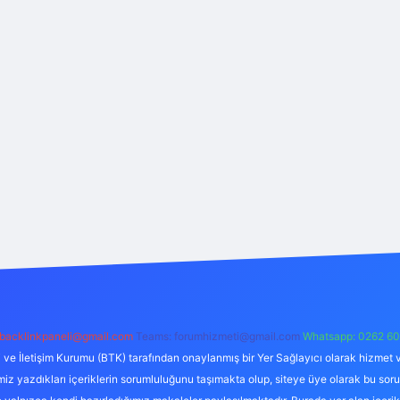
backlinkpaneli@gmail.com
Teams:
forumhizmeti@gmail.com
Whatsapp: 0262 60
i ve İletişim Kurumu (BTK) tarafından onaylanmış bir Yer Sağlayıcı olarak hizmet v
azdıkları içeriklerin sorumluluğunu taşımakta olup, siteye üye olarak bu sorumlul