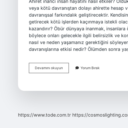
Ahiret inancı insan hayatını nasıl etkiler? Öld
veya kötü davranıştan dolayı ahirette hesap v
davranışsal farkındalık geliştirecektir. Kendi
getirecek kötü işlerden kaçınmaya istekli olac
kazandırır? Öbür dünyaya inanmak, insanlara 
böylece onları gelecekle ilgili belirsizlik ve k
nasıl ve neden yaşamanız gerektiğini söyleyer
davranışlarına etkisi nedir? Ölümden sonra ya
Ahiret
Devamını okuyun
Yorum Bırak
Inancının
Insan
Hayatına
Etkisi
Nedir
https://www.tode.com.tr
https://cosmoslighting.co