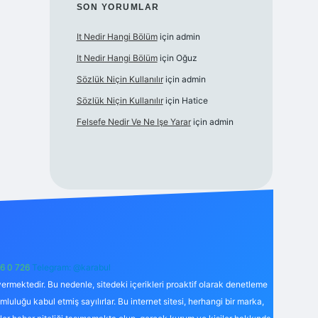
SON YORUMLAR
It Nedir Hangi Bölüm
için
admin
It Nedir Hangi Bölüm
için
Oğuz
Sözlük Niçin Kullanılır
için
admin
Sözlük Niçin Kullanılır
için
Hatice
Felsefe Nedir Ve Ne Işe Yarar
için
admin
6 0 726
Telegram: @karabul
ermektedir. Bu nedenle, sitedeki içerikleri proaktif olarak denetleme
uğu kabul etmiş sayılırlar. Bu internet sitesi, herhangi bir marka,