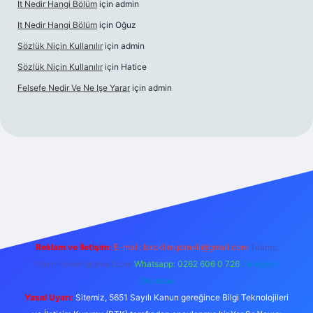
It Nedir Hangi Bölüm
için
admin
It Nedir Hangi Bölüm
için
Oğuz
Sözlük Niçin Kullanılır
için
admin
Sözlük Niçin Kullanılır
için
Hatice
Felsefe Nedir Ve Ne Işe Yarar
için
admin
lipbet güncel
Reklam ve İletişim:
E-mail:
backlinkpaneli@gmail.com
Teams:
forumhizmeti@gmail.com
Whatsapp: 0262 606 0 726
Telegram:
@karabul
Yasal Uyarı:
Sitemiz, 5651 Sayılı Kanun gereğince Bilgi Teknolojileri