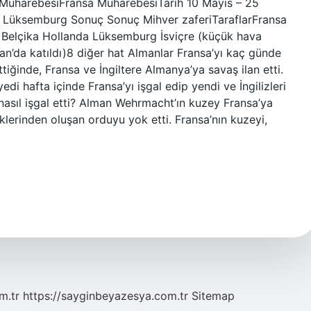
 MuharebesiFransa MuharebesiTarih 10 Mayıs – 25
a, Lüksemburg Sonuç Sonuç Mihver zaferiTaraflarFransa
 Belçika Hollanda Lüksemburg İsviçre (küçük hava
an’da katıldı)8 diğer hat Almanlar Fransa’yı kaç günde
tiğinde, Fransa ve İngiltere Almanya’ya savaş ilan etti.
i hafta içinde Fransa’yı işgal edip yendi ve İngilizleri
 nasıl işgal etti? Alman Wehrmacht’ın kuzey Fransa’ya
rliklerinden oluşan orduyu yok etti. Fransa’nın kuzeyi,
m.tr
https://sayginbeyazesya.com.tr
Sitemap