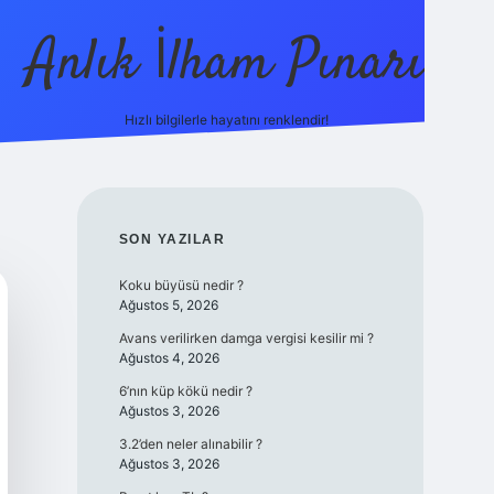
Anlık İlham Pınarı
Hızlı bilgilerle hayatını renklendir!
tulipbet
SIDEBAR
SON YAZILAR
Koku büyüsü nedir ?
Ağustos 5, 2026
Avans verilirken damga vergisi kesilir mi ?
Ağustos 4, 2026
6’nın küp kökü nedir ?
Ağustos 3, 2026
3.2’den neler alınabilir ?
Ağustos 3, 2026