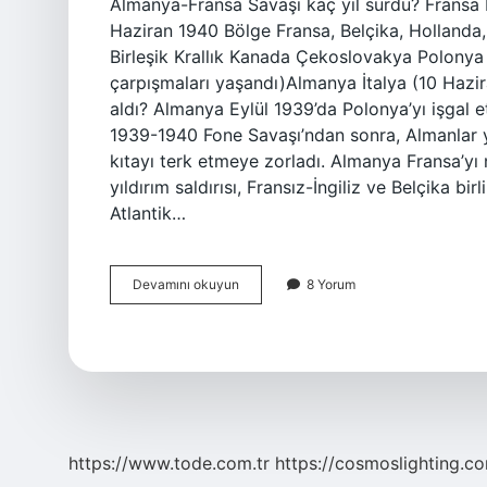
Almanya-Fransa Savaşı kaç yıl sürdü? Fransa
Haziran 1940 Bölge Fransa, Belçika, Holland
Birleşik Krallık Kanada Çekoslovakya Polonya
çarpışmaları yaşandı)Almanya İtalya (10 Hazir
aldı? Almanya Eylül 1939’da Polonya’yı işgal et
1939-1940 Fone Savaşı’ndan sonra, Almanlar yed
kıtayı terk etmeye zorladı. Almanya Fransa’yı
yıldırım saldırısı, Fransız-İngiliz ve Belçika bi
Atlantik…
Almanya
Devamını okuyun
8 Yorum
Fransa
Savaşı
Ne
Kadar
Sürdü
https://www.tode.com.tr
https://cosmoslighting.co