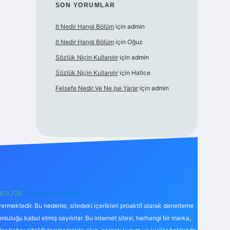
SON YORUMLAR
It Nedir Hangi Bölüm
için
admin
It Nedir Hangi Bölüm
için
Oğuz
Sözlük Niçin Kullanılır
için
admin
Sözlük Niçin Kullanılır
için
Hatice
Felsefe Nedir Ve Ne Işe Yarar
için
admin
6 0 726
Telegram: @karabul
ermektedir. Bu nedenle, sitedeki içerikleri proaktif olarak denetleme
uğu kabul etmiş sayılırlar. Bu internet sitesi, herhangi bir marka,