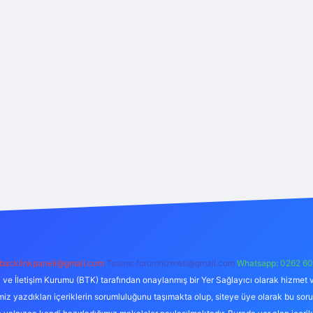
backlinkpaneli@gmail.com
Teams:
forumhizmeti@gmail.com
Whatsapp: 0262 60
i ve İletişim Kurumu (BTK) tarafından onaylanmış bir Yer Sağlayıcı olarak hizmet v
azdıkları içeriklerin sorumluluğunu taşımakta olup, siteye üye olarak bu sorumlul