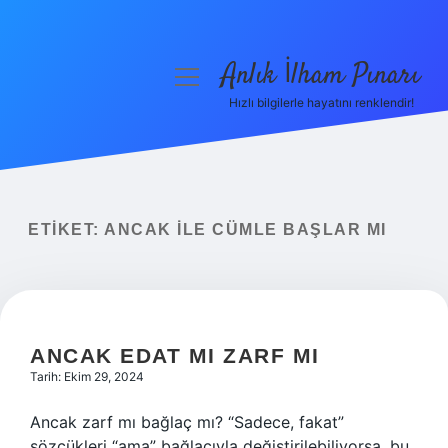
Anlık İlham Pınarı
menüyü
aç
Hızlı bilgilerle hayatını renklendir!
Anasayfa
Gizlilik Politikası
Yasal Uyarı
ETIKET:
ANCAK ILE CÜMLE BAŞLAR MI
Hakkımızda
ANCAK EDAT MI ZARF MI
Tarih: Ekim 29, 2024
Ancak zarf mı bağlaç mı? “Sadece, fakat”
sözcükleri “ama” bağlacıyla değiştirilebiliyorsa, bu