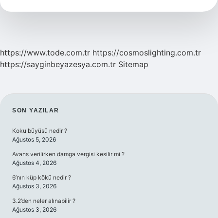
Zarf
Mı
https://www.tode.com.tr
https://cosmoslighting.com.tr
https://sayginbeyazesya.com.tr
Sitemap
SIDEBAR
SON YAZILAR
Koku büyüsü nedir ?
Ağustos 5, 2026
Avans verilirken damga vergisi kesilir mi ?
Ağustos 4, 2026
6’nın küp kökü nedir ?
Ağustos 3, 2026
3.2’den neler alınabilir ?
Ağustos 3, 2026