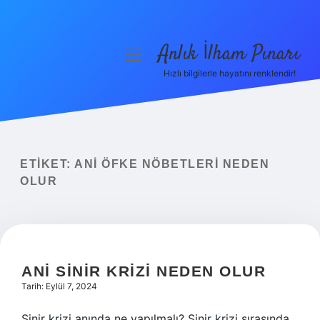
Anlık İlham Pınarı
menüyü
aç
Hızlı bilgilerle hayatını renklendir!
Anasayfa
Gizlilik Politikası
Yasal Uyarı
ETIKET:
ANI ÖFKE NÖBETLERI NEDEN
OLUR
Hakkımızda
ANI SINIR KRIZI NEDEN OLUR
Tarih: Eylül 7, 2024
Sinir krizi anında ne yapılmalı? Sinir krizi sırasında