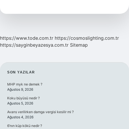
Krizi
Neden
Olur
https://www.tode.com.tr
https://cosmoslighting.com.tr
https://sayginbeyazesya.com.tr
Sitemap
SIDEBAR
SON YAZILAR
MHP myk ne demek ?
Ağustos 9, 2026
Koku büyüsü nedir ?
Ağustos 5, 2026
Avans verilirken damga vergisi kesilir mi ?
Ağustos 4, 2026
6’nın küp kökü nedir ?