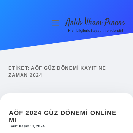
Anlık İlham Pınarı
menüyü
aç
Hızlı bilgilerle hayatını renklendir!
Anasayfa
Gizlilik Politikası
Yasal Uyarı
ETIKET:
AÖF GÜZ DÖNEMI KAYIT NE
ZAMAN 2024
Hakkımızda
AÖF 2024 GÜZ DÖNEMI ONLINE
MI
Tarih: Kasım 10, 2024