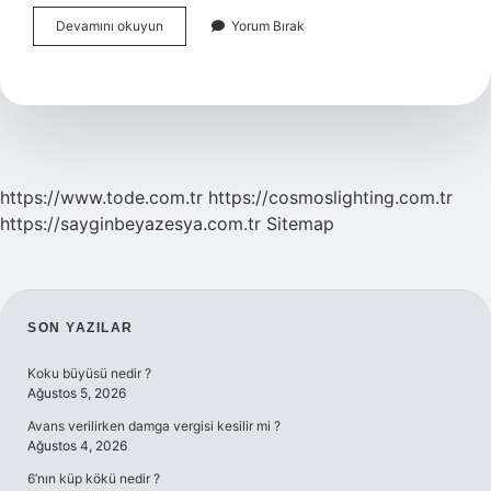
Aöf
Devamını okuyun
Yorum Bırak
2024
Güz
Dönemi
Online
Mı
https://www.tode.com.tr
https://cosmoslighting.com.tr
https://sayginbeyazesya.com.tr
Sitemap
SIDEBAR
SON YAZILAR
Koku büyüsü nedir ?
Ağustos 5, 2026
Avans verilirken damga vergisi kesilir mi ?
Ağustos 4, 2026
6’nın küp kökü nedir ?