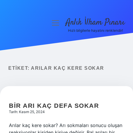
Anlık İlham Pınarı
menüyü
aç
Hızlı bilgilerle hayatını renklendir!
Anasayfa
Gizlilik Politikası
Yasal Uyarı
ETIKET:
ARILAR KAÇ KERE SOKAR
Hakkımızda
BIR ARI KAÇ DEFA SOKAR
Tarih: Kasım 25, 2024
Arılar kaç kere sokar? Arı sokmaları sonucu oluşan
reaksiyonlar kişiden kişiye değişir. Bal arıları bir