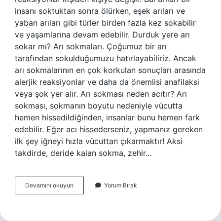
insanı soktuktan sonra ölürken, eşek arıları ve
yaban arıları gibi türler birden fazla kez sokabilir
ve yaşamlarına devam edebilir. Durduk yere arı
sokar mı? Arı sokmaları. Çoğumuz bir arı
tarafından sokulduğumuzu hatırlayabiliriz. Ancak
arı sokmalarının en çok korkulan sonuçları arasında
alerjik reaksiyonlar ve daha da önemlisi anafilaksi
veya şok yer alır. Arı sokması neden acıtır? Arı
sokması, sokmanın boyutu nedeniyle vücutta
hemen hissedildiğinden, insanlar bunu hemen fark
edebilir. Eğer acı hissederseniz, yapmanız gereken
ilk şey iğneyi hızla vücuttan çıkarmaktır! Aksi
takdirde, deride kalan sokma, zehir…
Bir
Devamını okuyun
Yorum Bırak
Arı
Kaç
Defa
Sokar