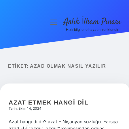
Anlık İlham Pınarı
menüyü
aç
Hızlı bilgilerle hayatını renklendir!
Anasayfa
Gizlilik Politikası
Yasal Uyarı
ETIKET:
AZAD OLMAK NASIL YAZILIR
Hakkımızda
AZAT ETMEK HANGI DIL
Tarih: Ekim 14, 2024
Azat hangi dilde? azat – Nişanyan sözlüğü. Farsça
āzād آزاد “özgür, özgür” kelimesinden ödünç