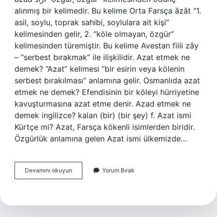
alınmış bir kelimedir. Bu kelime Orta Farsça āzāt “1.
asil, soylu, toprak sahibi, soylulara ait kişi”
kelimesinden gelir, 2. “köle olmayan, özgür”
kelimesinden türemiştir. Bu kelime Avestan fiili zāy
– “serbest bırakmak” ile ilişkilidir. Azat etmek ne
demek? “Azat” kelimesi “bir esirin veya kölenin
serbest bırakılması” anlamına gelir. Osmanlıda azat
etmek ne demek? Efendisinin bir köleyi hürriyetine
kavuşturmasına azat etme denir. Azad etmek ne
demek ingilizce? kalan (bir) (bir şey) f. Azat ismi
Kürtçe mi? Azat, Farsça kökenli isimlerden biridir.
Özgürlük anlamına gelen Azat ismi ülkemizde…
Azat
Devamını okuyun
Yorum Bırak
Etmek
Hangi
Dil