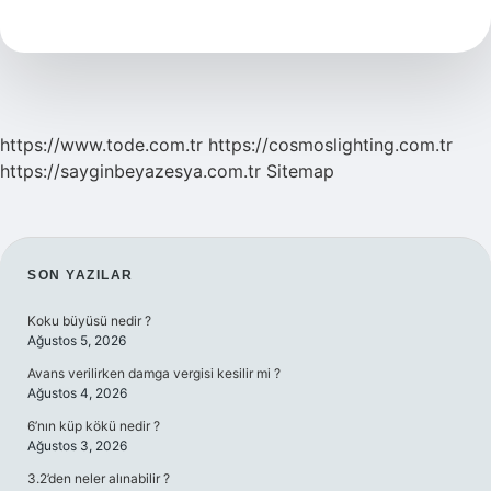
Ödeme
Ne
Iyi
Gelir
https://www.tode.com.tr
https://cosmoslighting.com.tr
https://sayginbeyazesya.com.tr
Sitemap
SIDEBAR
SON YAZILAR
Koku büyüsü nedir ?
Ağustos 5, 2026
Avans verilirken damga vergisi kesilir mi ?
Ağustos 4, 2026
6’nın küp kökü nedir ?
Ağustos 3, 2026
3.2’den neler alınabilir ?