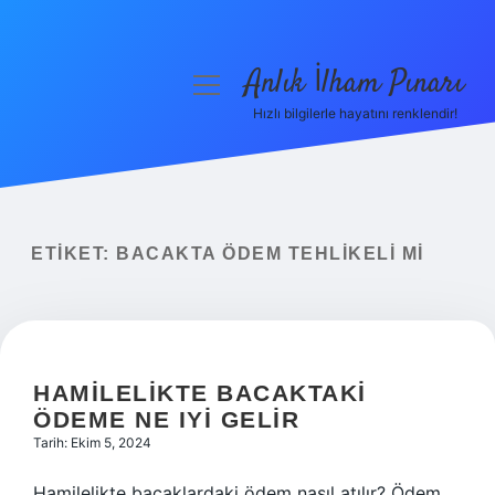
Anlık İlham Pınarı
menüyü
aç
Hızlı bilgilerle hayatını renklendir!
Anasayfa
Gizlilik Politikası
Yasal Uyarı
ETIKET:
BACAKTA ÖDEM TEHLIKELI MI
Hakkımızda
HAMILELIKTE BACAKTAKI
ÖDEME NE IYI GELIR
Tarih: Ekim 5, 2024
Hamilelikte bacaklardaki ödem nasıl atılır? Ödem