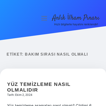
Anlık İlham Pınarı
menüyü
aç
Hızlı bilgilerle hayatını renklendir!
Anasayfa
Gizlilik Politikası
Yasal Uyarı
ETIKET:
BAKIM SIRASI NASIL OLMALI
Hakkımızda
YÜZ TEMIZLEME NASIL
OLMALIDIR
Tarih: Ekim 2, 2024
Yüz temizleme aşamaları nasıl olmalı? Cildimi 6