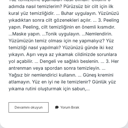
adımda nasıl temizlerim? Pürüzsüz bir cilt için ilk
kural yüz temizliğidir. … Buhar uygulayın. Yüzünüzü
yıkadıktan sonra cilt gözenekleri açılır. … 3. Peeling
yapın. Peeling, cilt temizliğinin en önemli kısmıdır.
…Maske yapın. …Tonik uygulayın. …Nemlendirin.
Yüzümüzün temiz olması için ne yapmalıyız? Yüz
temizliği nasıl yapılmalı? Yüzünüzü günde iki kez
yıkayın. Aşırı veya az yıkamak cildinizde sorunlara
yol açabilir. … Dengeli ve sağlıklı beslenin. … 3. Her
antrenman veya spordan sonra temizleyin. …
Yağsız bir nemlendirici kullanın. … Güneş kremini
atlamayın. Yüz en iyi ne ile temizlenir? Günlük yüz
yıkama rutini oluşturmak için sabun,…
Yüz
Devamını okuyun
Yorum Bırak
Temizleme
Nasıl
Olmalıdır