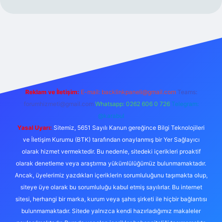
ulipbet güncel
Reklam ve İletişim:
E-mail:
backlinkpaneli@gmail.com
Teams:
forumhizmeti@gmail.com
Whatsapp: 0262 606 0 726
Telegram:
@karabul
Yasal Uyarı:
Sitemiz, 5651 Sayılı Kanun gereğince Bilgi Teknolojileri
ve İletişim Kurumu (BTK) tarafından onaylanmış bir Yer Sağlayıcı
olarak hizmet vermektedir. Bu nedenle, sitedeki içerikleri proaktif
olarak denetleme veya araştırma yükümlülüğümüz bulunmamaktadır.
Ancak, üyelerimiz yazdıkları içeriklerin sorumluluğunu taşımakta olup,
siteye üye olarak bu sorumluluğu kabul etmiş sayılırlar. Bu internet
sitesi, herhangi bir marka, kurum veya şahıs şirketi ile hiçbir bağlantısı
bulunmamaktadır. Sitede yalnızca kendi hazırladığımız makaleler