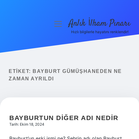
Anlık İlham Pınarı
menüyü
aç
Hızlı bilgilerle hayatını renklendir!
Anasayfa
Gizlilik Politikası
Yasal Uyarı
ETIKET:
BAYBURT GÜMÜŞHANEDEN NE
ZAMAN AYRILDI
Hakkımızda
BAYBURTUN DIĞER ADI NEDIR
Tarih: Ekim 18, 2024
Bayburt’un eski ismi ne? Şehrin adı olan Bayburt,