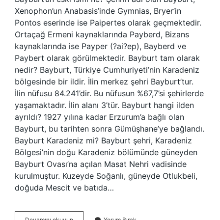
Xenophon’un Anabasis’inde Gymnias, Bryer’in
Pontos eserinde ise Paipertes olarak geçmektedir.
Ortaçağ Ermeni kaynaklarında Payberd, Bizans
kaynaklarında ise Payper (?ai?ep), Bayberd ve
Paybert olarak görülmektedir. Bayburt tam olarak
nedir? Bayburt, Türkiye Cumhuriyeti’nin Karadeniz
bölgesinde bir ildir. İlin merkez şehri Bayburt’tur.
İlin nüfusu 84.241’dir. Bu nüfusun %67,7’si şehirlerde
yaşamaktadır. İlin alanı 3’tür. Bayburt hangi ilden
ayrıldı? 1927 yılına kadar Erzurum’a bağlı olan
Bayburt, bu tarihten sonra Gümüşhane’ye bağlandı.
Bayburt Karadeniz mi? Bayburt şehri, Karadeniz
Bölgesi’nin doğu Karadeniz bölümünde güneyden
Bayburt Ovası’na açılan Masat Nehri vadisinde
kurulmuştur. Kuzeyde Soğanlı, güneyde Otlukbeli,
doğuda Mescit ve batıda…
Bayburtun
Devamını okuyun
Yorum Bırak