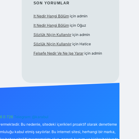
SON YORUMLAR
It Nedir Hangi Bölüm
için
admin
It Nedir Hangi Bölüm
için
Oğuz
Sözlük Niçin Kullanılır
için
admin
Sözlük Niçin Kullanılır
için
Hatice
Felsefe Nedir Ve Ne Işe Yarar
için
admin
6 0 726
Telegram: @karabul
ermektedir. Bu nedenle, sitedeki içerikleri proaktif olarak denetleme
uğu kabul etmiş sayılırlar. Bu internet sitesi, herhangi bir marka,