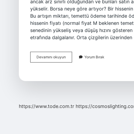
ancak arz sınırlı olduğundan ve bunları satın 
yükselir. Borsa neye göre artıyor? Bir hisseni
Bu artışın miktarı, temettü ödeme tarihinde ö
hissenin fiyatı (normal fiyat M beklenen temett
senedinin yükseliş veya düşüş hızını gösteren o
etrafında dalgalanır. Orta çizgilerin üzerinde
Borsa
Devamını okuyun
Yorum Bırak
Neye
Gore
Yükselir
https://www.tode.com.tr
https://cosmoslighting.co