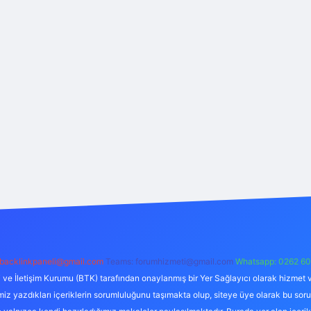
backlinkpaneli@gmail.com
Teams:
forumhizmeti@gmail.com
Whatsapp: 0262 60
i ve İletişim Kurumu (BTK) tarafından onaylanmış bir Yer Sağlayıcı olarak hizmet v
azdıkları içeriklerin sorumluluğunu taşımakta olup, siteye üye olarak bu sorumlul