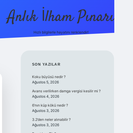
Anlık İlham Pınarı
Hızlı bilgilerle hayatını renklendir!
tulipbet g
SIDEBAR
SON YAZILAR
Koku büyüsü nedir ?
Ağustos 5, 2026
Avans verilirken damga vergisi kesilir mi ?
Ağustos 4, 2026
6’nın küp kökü nedir ?
Ağustos 3, 2026
3.2’den neler alınabilir ?
Ağustos 3, 2026