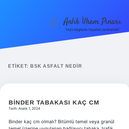
Anlık İlham Pınarı
menüyü
aç
Hızlı bilgilerle hayatını renklendir!
Anasayfa
Gizlilik Politikası
Yasal Uyarı
ETIKET:
BSK ASFALT NEDIR
Hakkımızda
BINDER TABAKASI KAÇ CM
Tarih: Aralık 1, 2024
Binder kaç cm olmalı? Bitümlü temel veya granül
temel üzerine uygulanan bağlayıcı tabaka, trafik