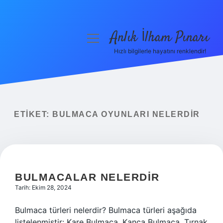
Anlık İlham Pınarı
menüyü
aç
Hızlı bilgilerle hayatını renklendir!
Anasayfa
Gizlilik Politikası
Yasal Uyarı
ETIKET:
BULMACA OYUNLARI NELERDIR
Hakkımızda
BULMACALAR NELERDIR
Tarih: Ekim 28, 2024
Bulmaca türleri nelerdir? Bulmaca türleri aşağıda
listelenmiştir: Kare Bulmaca, Kanca Bulmaca, Tırnak