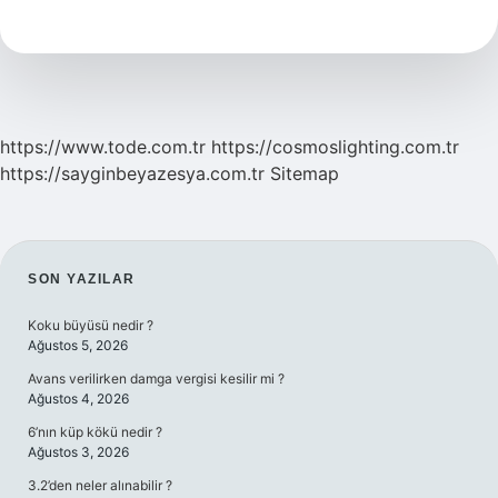
Ile
Mücadele
Için
Hangi
Doğal
Maddeler
Işe
https://www.tode.com.tr
https://cosmoslighting.com.tr
Yarar
https://sayginbeyazesya.com.tr
Sitemap
SIDEBAR
SON YAZILAR
Koku büyüsü nedir ?
Ağustos 5, 2026
Avans verilirken damga vergisi kesilir mi ?
Ağustos 4, 2026
6’nın küp kökü nedir ?
Ağustos 3, 2026
3.2’den neler alınabilir ?