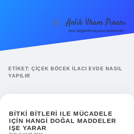
Anlık İlham Pınarı
menüyü
aç
Hızlı bilgilerle hayatını renklendir!
Anasayfa
Gizlilik Politikası
Yasal Uyarı
ETIKET:
ÇIÇEK BÖCEK ILACI EVDE NASIL
YAPILIR
Hakkımızda
BITKI BITLERI ILE MÜCADELE
IÇIN HANGI DOĞAL MADDELER
IŞE YARAR