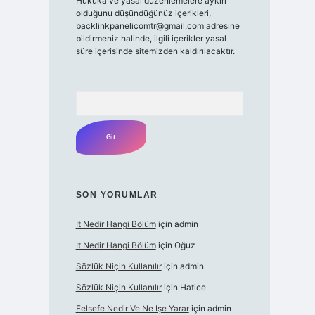
Hukuka ve yasal düzenlemelere aykırı
olduğunu düşündüğünüz içerikleri,
backlinkpanelicomtr@gmail.com
adresine
bildirmeniz halinde, ilgili içerikler yasal
süre içerisinde sitemizden kaldırılacaktır.
Arama
SON YORUMLAR
It Nedir Hangi Bölüm
için
admin
It Nedir Hangi Bölüm
için
Oğuz
Sözlük Niçin Kullanılır
için
admin
Sözlük Niçin Kullanılır
için
Hatice
Felsefe Nedir Ve Ne Işe Yarar
için
admin