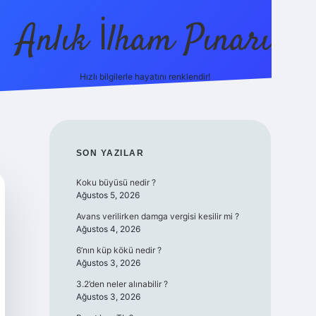
Anlık İlham Pınarı
Hızlı bilgilerle hayatını renklendir!
tulipbet gü
SIDEBAR
SON YAZILAR
Koku büyüsü nedir ?
Ağustos 5, 2026
Avans verilirken damga vergisi kesilir mi ?
Ağustos 4, 2026
6’nın küp kökü nedir ?
Ağustos 3, 2026
3.2’den neler alınabilir ?
Ağustos 3, 2026