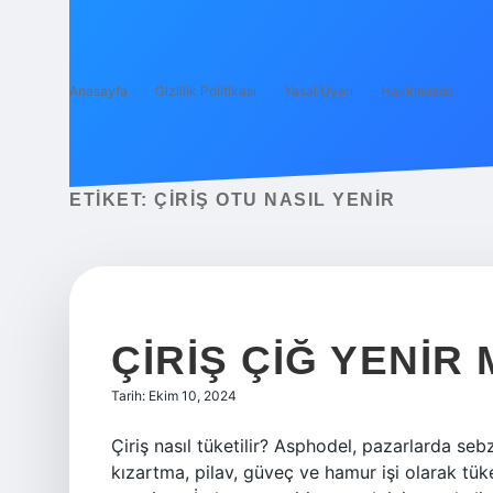
Anasayfa
Gizlilik Politikası
Yasal Uyarı
Hakkımızda
ETIKET:
ÇIRIŞ OTU NASIL YENIR
ÇIRIŞ ÇIĞ YENIR 
Tarih: Ekim 10, 2024
Çiriş nasıl tüketilir? Asphodel, pazarlarda sebz
kızartma, pilav, güveç ve hamur işi olarak tüke