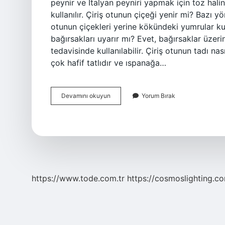
peynir ve İtalyan peyniri yapmak için toz hali
kullanılır. Çiriş otunun çiçeği yenir mi? Bazı yö
otunun çiçekleri yerine kökündeki yumrular kull
bağırsakları uyarır mı? Evet, bağırsaklar üzerin
tedavisinde kullanılabilir. Çiriş otunun tadı na
çok hafif tatlıdır ve ıspanağa…
Çiriş
Devamını okuyun
Yorum Bırak
Çiğ
Yenir
Mi
https://www.tode.com.tr
https://cosmoslighting.co