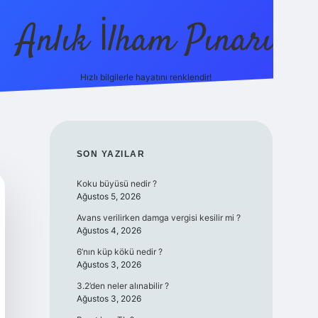
Anlık İlham Pınarı
Hızlı bilgilerle hayatını renklendir!
tulipbet g
SIDEBAR
SON YAZILAR
Koku büyüsü nedir ?
Ağustos 5, 2026
Avans verilirken damga vergisi kesilir mi ?
Ağustos 4, 2026
6’nın küp kökü nedir ?
Ağustos 3, 2026
3.2’den neler alınabilir ?
Ağustos 3, 2026