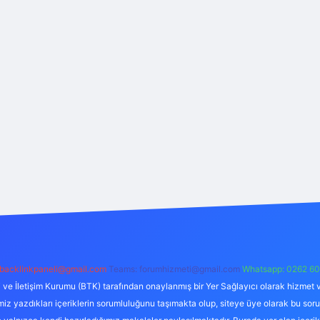
backlinkpaneli@gmail.com
Teams:
forumhizmeti@gmail.com
Whatsapp: 0262 60
i ve İletişim Kurumu (BTK) tarafından onaylanmış bir Yer Sağlayıcı olarak hizmet v
azdıkları içeriklerin sorumluluğunu taşımakta olup, siteye üye olarak bu sorumlul