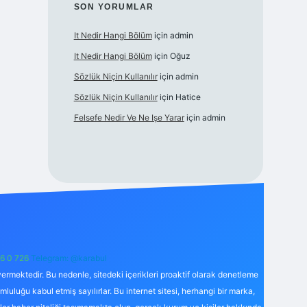
SON YORUMLAR
It Nedir Hangi Bölüm
için
admin
It Nedir Hangi Bölüm
için
Oğuz
Sözlük Niçin Kullanılır
için
admin
Sözlük Niçin Kullanılır
için
Hatice
Felsefe Nedir Ve Ne Işe Yarar
için
admin
6 0 726
Telegram: @karabul
ermektedir. Bu nedenle, sitedeki içerikleri proaktif olarak denetleme
uğu kabul etmiş sayılırlar. Bu internet sitesi, herhangi bir marka,