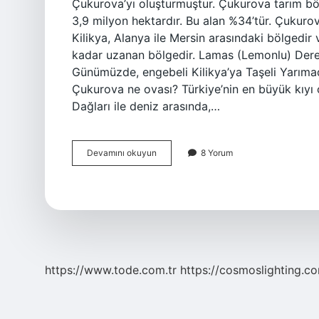
Çukurova’yı oluşturmuştur. Çukurova tarım bö
3,9 milyon hektardır. Bu alan %34’tür. Çukuro
Kilikya, Alanya ile Mersin arasındaki bölgedir 
kadar uzanan bölgedir. Lamas (Lemonlu) Deresi’
Günümüzde, engebeli Kilikya’ya Taşeli Yarımada
Çukurova ne ovası? Türkiye’nin en büyük kıyı
Dağları ile deniz arasında,…
Çukurova
Devamını okuyun
8 Yorum
Doğal
Mı
Yapay
Mı
https://www.tode.com.tr
https://cosmoslighting.co