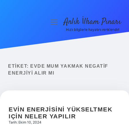
Anlık İlham Pınarı
menüyü
aç
Hızlı bilgilerle hayatını renklendir!
Anasayfa
Gizlilik Politikası
Yasal Uyarı
ETIKET:
EVDE MUM YAKMAK NEGATIF
ENERJIYI ALIR MI
Hakkımızda
EVIN ENERJISINI YÜKSELTMEK
IÇIN NELER YAPILIR
Tarih: Ekim 10, 2024