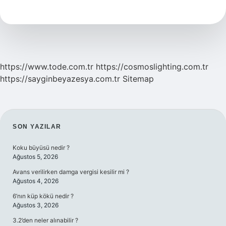
Yükseltmek
Için
Neler
Yapılır
https://www.tode.com.tr
https://cosmoslighting.com.tr
https://sayginbeyazesya.com.tr
Sitemap
SIDEBAR
SON YAZILAR
Koku büyüsü nedir ?
Ağustos 5, 2026
Avans verilirken damga vergisi kesilir mi ?
Ağustos 4, 2026
6’nın küp kökü nedir ?
Ağustos 3, 2026
3.2’den neler alınabilir ?