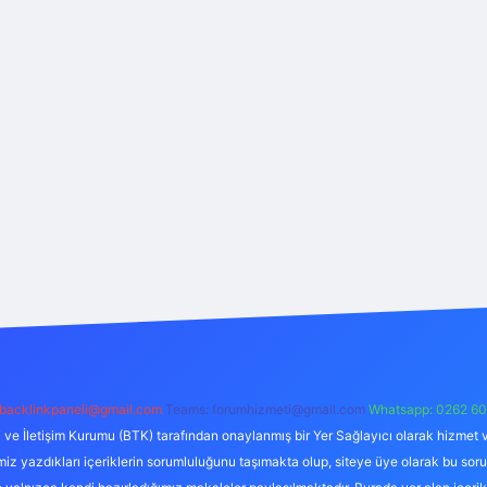
backlinkpaneli@gmail.com
Teams:
forumhizmeti@gmail.com
Whatsapp: 0262 60
i ve İletişim Kurumu (BTK) tarafından onaylanmış bir Yer Sağlayıcı olarak hizmet v
azdıkları içeriklerin sorumluluğunu taşımakta olup, siteye üye olarak bu sorumlul