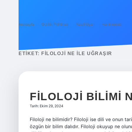
Anasayfa
Gizlilik Politikası
Yasal Uyarı
Hakkımızda
ETIKET:
FILOLOJI NE ILE UĞRAŞIR
FILOLOJI BILIMI
Tarih: Ekim 29, 2024
Filoloji ne bilimidir? Filoloji ise dili ve onun t
özgün bir bilim dalıdır. Filoloji okuyup ne olunur