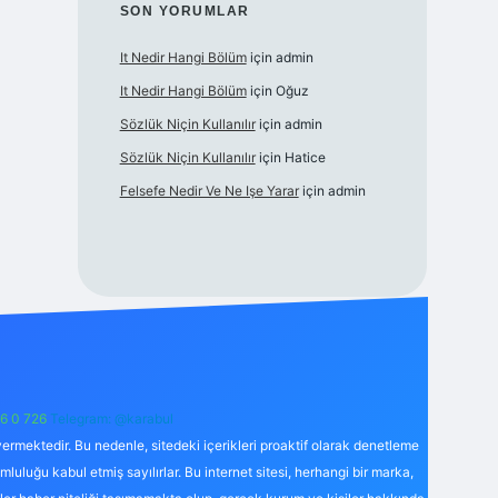
SON YORUMLAR
It Nedir Hangi Bölüm
için
admin
It Nedir Hangi Bölüm
için
Oğuz
Sözlük Niçin Kullanılır
için
admin
Sözlük Niçin Kullanılır
için
Hatice
Felsefe Nedir Ve Ne Işe Yarar
için
admin
6 0 726
Telegram: @karabul
ermektedir. Bu nedenle, sitedeki içerikleri proaktif olarak denetleme
uğu kabul etmiş sayılırlar. Bu internet sitesi, herhangi bir marka,