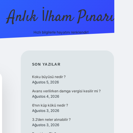
Anlık İlham Pınarı
Hızlı bilgilerle hayatını renklendir!
tulipbet
SIDEBAR
SON YAZILAR
Koku büyüsü nedir ?
Ağustos 5, 2026
Avans verilirken damga vergisi kesilir mi ?
Ağustos 4, 2026
6’nın küp kökü nedir ?
Ağustos 3, 2026
3.2’den neler alınabilir ?
Ağustos 3, 2026