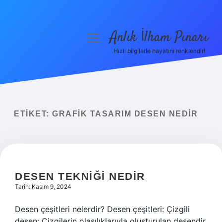
Anlık İlham Pınarı
menüyü
aç
Hızlı bilgilerle hayatını renklendir!
Anasayfa
Gizlilik Politikası
Yasal Uyarı
ETIKET:
GRAFIK TASARIM DESEN NEDIR
Hakkımızda
DESEN TEKNIĞI NEDIR
Tarih: Kasım 9, 2024
Desen çeşitleri nelerdir? Desen çeşitleri: Çizgili
desen: Çizgilerin olasılıklarıyla oluşturulan desendir.