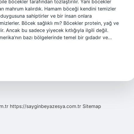
le böcekler tarafından tozlaştırılır. Yani böcekler
an mahrum kalırdık. Hamam böceği kendini temizler
uygusuna sahiptirler ve bir insan onlara
zlerler. Böcek sağlıklı mı? Böcekler protein, yağ ve
r. Ancak bu sadece yiyecek kıtlığıyla ilgili değil.
merika’nın bazı bölgelerinde temel bir gıdadır ve…
m.tr
https://sayginbeyazesya.com.tr
Sitemap