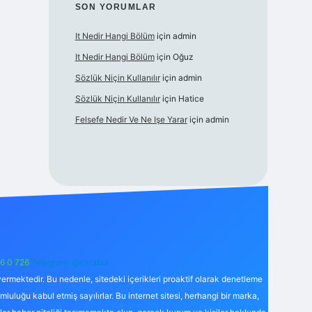
SON YORUMLAR
It Nedir Hangi Bölüm
için
admin
It Nedir Hangi Bölüm
için
Oğuz
Sözlük Niçin Kullanılır
için
admin
Sözlük Niçin Kullanılır
için
Hatice
Felsefe Nedir Ve Ne Işe Yarar
için
admin
6 0 726
Telegram: @karabul
ermektedir. Bu nedenle, sitedeki içerikleri proaktif olarak denetleme
uğu kabul etmiş sayılırlar. Bu internet sitesi, herhangi bir marka,