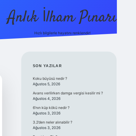
Anlık İlham Pınarı
Hızlı bilgilerle hayatını renklendir!
tulipbet g
SIDEBAR
SON YAZILAR
Koku büyüsü nedir ?
Ağustos 5, 2026
Avans verilirken damga vergisi kesilir mi ?
Ağustos 4, 2026
6’nın küp kökü nedir ?
Ağustos 3, 2026
3.2’den neler alınabilir ?
Ağustos 3, 2026