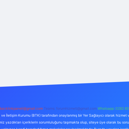
backlinkpaneli@gmail.com
Teams:
forumhizmeti@gmail.com
Whatsapp: 0262 60
i ve İletişim Kurumu (BTK) tarafından onaylanmış bir Yer Sağlayıcı olarak hizmet v
azdıkları içeriklerin sorumluluğunu taşımakta olup, siteye üye olarak bu sorumlul