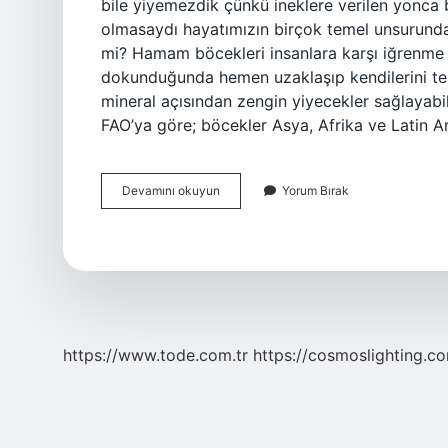
bile yiyemezdik çünkü ineklere verilen yonca bi
olmasaydı hayatımızın birçok temel unsurund
mi? Hamam böcekleri insanlara karşı iğrenme d
dokunduğunda hemen uzaklaşıp kendilerini temi
mineral açısından zengin yiyecekler sağlayabili
FAO’ya göre; böcekler Asya, Afrika ve Latin A
Böcekler
Devamını okuyun
Yorum Bırak
Temiz
Mi
https://www.tode.com.tr
https://cosmoslighting.co