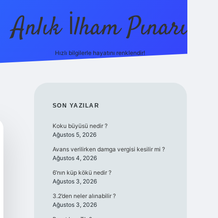
Anlık İlham Pınarı
Hızlı bilgilerle hayatını renklendir!
tulipbet g
SIDEBAR
SON YAZILAR
Koku büyüsü nedir ?
Ağustos 5, 2026
Avans verilirken damga vergisi kesilir mi ?
Ağustos 4, 2026
6’nın küp kökü nedir ?
Ağustos 3, 2026
3.2’den neler alınabilir ?
Ağustos 3, 2026