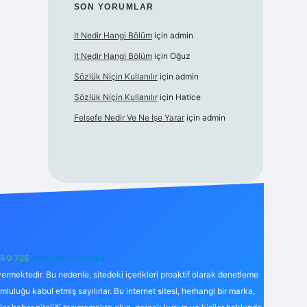
SON YORUMLAR
It Nedir Hangi Bölüm
için
admin
It Nedir Hangi Bölüm
için
Oğuz
Sözlük Niçin Kullanılır
için
admin
Sözlük Niçin Kullanılır
için
Hatice
Felsefe Nedir Ve Ne Işe Yarar
için
admin
6 0 726
Telegram: @karabul
ermektedir. Bu nedenle, sitedeki içerikleri proaktif olarak denetleme
uğu kabul etmiş sayılırlar. Bu internet sitesi, herhangi bir marka,