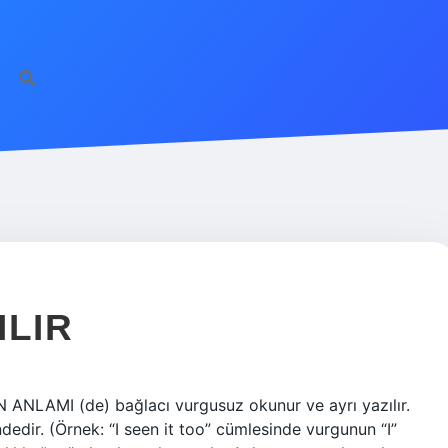
ILIR
 ANLAMI (de) bağlacı vurgusuz okunur ve ayrı yazılır.
edir. (Örnek: “I seen it too” cümlesinde vurgunun “I”