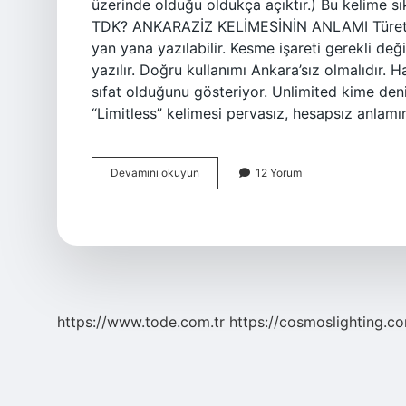
üzerinde olduğu oldukça açıktır.) Bu kelime sıkl
TDK? ANKARAZİZ KELİMESİNİN ANLAMI Türetme 
yan yana yazılabilir. Kesme işareti gerekli değil
yazılır. Doğru kullanımı Ankara’sız olmalıdır. H
sıfat olduğunu gösteriyor. Unlimited kime deni
“Limitless” kelimesi pervasız, hesapsız anlam
Bizsiz
Devamını okuyun
12 Yorum
Nasıl
Yazılır
https://www.tode.com.tr
https://cosmoslighting.co