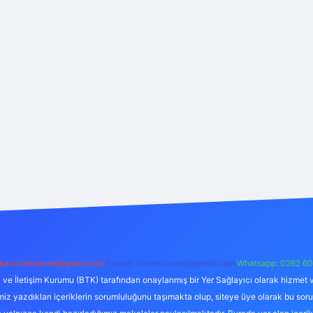
backlinkpaneli@gmail.com
Teams:
forumhizmeti@gmail.com
Whatsapp: 0262 60
i ve İletişim Kurumu (BTK) tarafından onaylanmış bir Yer Sağlayıcı olarak hizmet v
azdıkları içeriklerin sorumluluğunu taşımakta olup, siteye üye olarak bu sorumlul