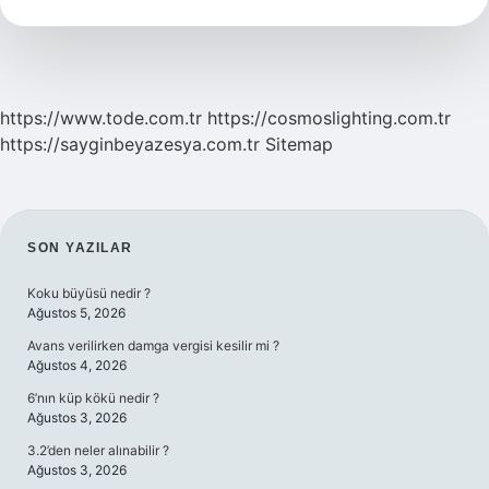
Için
Neler
Yapılır
https://www.tode.com.tr
https://cosmoslighting.com.tr
https://sayginbeyazesya.com.tr
Sitemap
SIDEBAR
SON YAZILAR
Koku büyüsü nedir ?
Ağustos 5, 2026
Avans verilirken damga vergisi kesilir mi ?
Ağustos 4, 2026
6’nın küp kökü nedir ?
Ağustos 3, 2026
3.2’den neler alınabilir ?
Ağustos 3, 2026