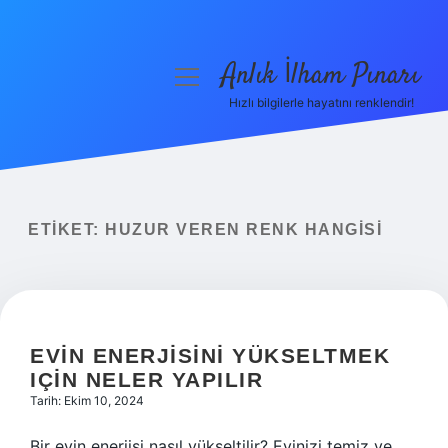
Anlık İlham Pınarı
menüyü
aç
Hızlı bilgilerle hayatını renklendir!
Anasayfa
Gizlilik Politikası
Yasal Uyarı
ETIKET:
HUZUR VEREN RENK HANGISI
Hakkımızda
EVIN ENERJISINI YÜKSELTMEK
IÇIN NELER YAPILIR
Tarih: Ekim 10, 2024
Bir evin enerjisi nasıl yükseltilir? Evinizi temiz ve