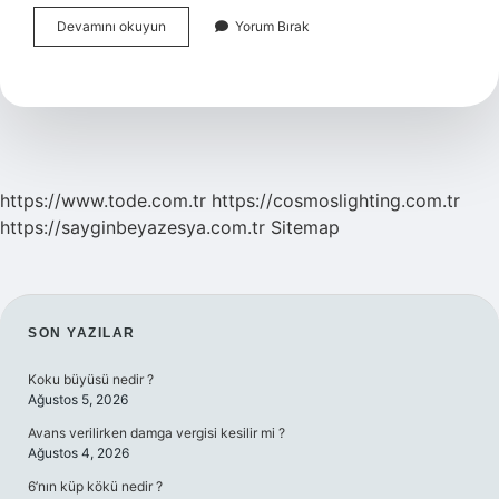
Ilk
Devamını okuyun
Yorum Bırak
Gümrük
Birliği
Kimler
Tarafından
Ne
Isimle
Kurulmuştur
https://www.tode.com.tr
https://cosmoslighting.com.tr
https://sayginbeyazesya.com.tr
Sitemap
SIDEBAR
SON YAZILAR
Koku büyüsü nedir ?
Ağustos 5, 2026
Avans verilirken damga vergisi kesilir mi ?
Ağustos 4, 2026
6’nın küp kökü nedir ?