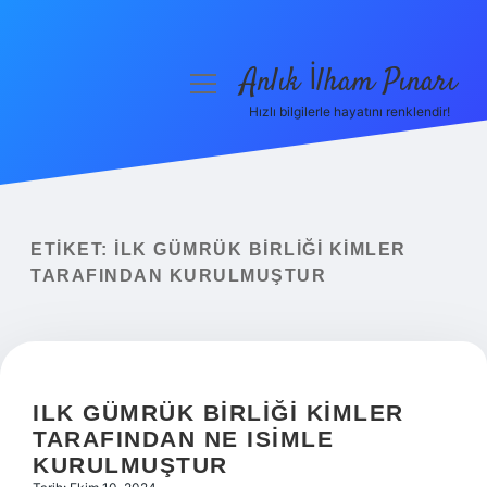
Anlık İlham Pınarı
menüyü
aç
Hızlı bilgilerle hayatını renklendir!
Anasayfa
Gizlilik Politikası
Yasal Uyarı
ETIKET:
İLK GÜMRÜK BIRLIĞI KIMLER
TARAFINDAN KURULMUŞTUR
Hakkımızda
ILK GÜMRÜK BIRLIĞI KIMLER
TARAFINDAN NE ISIMLE
KURULMUŞTUR