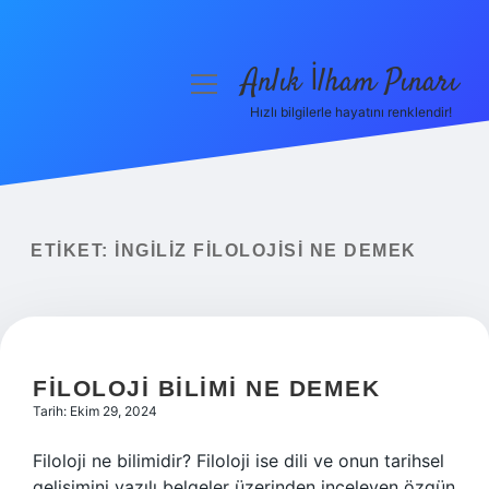
Anlık İlham Pınarı
menüyü
aç
Hızlı bilgilerle hayatını renklendir!
Anasayfa
Gizlilik Politikası
Yasal Uyarı
ETIKET:
İNGILIZ FILOLOJISI NE DEMEK
Hakkımızda
FILOLOJI BILIMI NE DEMEK
Tarih: Ekim 29, 2024
Filoloji ne bilimidir? Filoloji ise dili ve onun tarihsel
gelişimini yazılı belgeler üzerinden inceleyen özgün