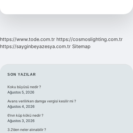
Ne
Demek
https://www.tode.com.tr
https://cosmoslighting.com.tr
https://sayginbeyazesya.com.tr
Sitemap
SIDEBAR
SON YAZILAR
Koku büyüsü nedir ?
Ağustos 5, 2026
Avans verilirken damga vergisi kesilir mi ?
Ağustos 4, 2026
6’nın küp kökü nedir ?
Ağustos 3, 2026
3.2’den neler alınabilir ?