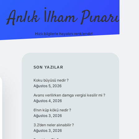
Anlık İlham Pınarı
Hızlı bilgilerle hayatını renklendir!
tulipbet 
SIDEBAR
SON YAZILAR
Koku büyüsü nedir ?
Ağustos 5, 2026
Avans verilirken damga vergisi kesilir mi ?
Ağustos 4, 2026
6’nın küp kökü nedir ?
Ağustos 3, 2026
3.2’den neler alınabilir ?
Ağustos 3, 2026