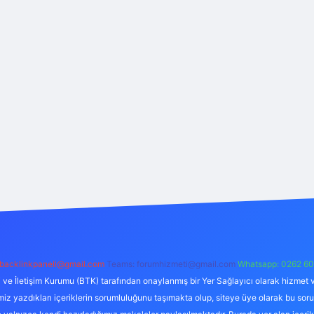
backlinkpaneli@gmail.com
Teams:
forumhizmeti@gmail.com
Whatsapp: 0262 60
i ve İletişim Kurumu (BTK) tarafından onaylanmış bir Yer Sağlayıcı olarak hizmet v
azdıkları içeriklerin sorumluluğunu taşımakta olup, siteye üye olarak bu sorumlul