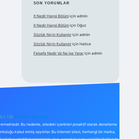
SON YORUMLAR
It Nedir Hangi Bölüm
için
admin
It Nedir Hangi Bölüm
için
Oğuz
Sözlük Niçin Kullanılır
için
admin
Sözlük Niçin Kullanılır
için
Hatice
Felsefe Nedir Ve Ne Işe Yarar
için
admin
6 0 726
Telegram: @karabul
ermektedir. Bu nedenle, sitedeki içerikleri proaktif olarak denetleme
uğu kabul etmiş sayılırlar. Bu internet sitesi, herhangi bir marka,