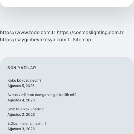
Ne
Demek
https://www.tode.com.tr
https://cosmoslighting.com.tr
https://sayginbeyazesya.com.tr
Sitemap
SIDEBAR
SON YAZILAR
Koku büyüsü nedir ?
Ağustos 5, 2026
Avans verilirken damga vergisi kesilir mi ?
Ağustos 4, 2026
6’nın küp kökü nedir ?
Ağustos 3, 2026
3.2’den neler alınabilir ?
Ağustos 3, 2026