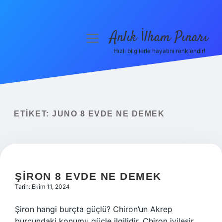
Anlık İlham Pınarı
menüyü
aç
Hızlı bilgilerle hayatını renklendir!
Anasayfa
Gizlilik Politikası
Yasal Uyarı
ETIKET:
JUNO 8 EVDE NE DEMEK
Hakkımızda
ŞIRON 8 EVDE NE DEMEK
Tarih: Ekim 11, 2024
Şiron hangi burçta güçlü? Chiron’un Akrep
burcundaki konumu güçle ilgilidir. Chiron iyileşir