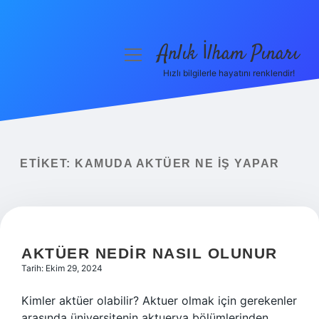
Anlık İlham Pınarı
menüyü
aç
Hızlı bilgilerle hayatını renklendir!
Anasayfa
Gizlilik Politikası
Yasal Uyarı
ETIKET:
KAMUDA AKTÜER NE IŞ YAPAR
Hakkımızda
AKTÜER NEDIR NASIL OLUNUR
Tarih: Ekim 29, 2024
Kimler aktüer olabilir? Aktuer olmak için gerekenler
arasında üniversitenin aktuerya bölümlerinden,