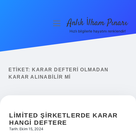
Anlık İlham Pınarı
menüyü
aç
Hızlı bilgilerle hayatını renklendir!
Anasayfa
Gizlilik Politikası
Yasal Uyarı
ETIKET:
KARAR DEFTERI OLMADAN
KARAR ALINABILIR MI
Hakkımızda
LIMITED ŞIRKETLERDE KARAR
HANGI DEFTERE
Tarih: Ekim 15, 2024