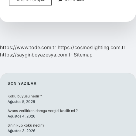
Şirketlerde
Karar
Hangi
Deftere
https://www.tode.com.tr
https://cosmoslighting.com.tr
https://sayginbeyazesya.com.tr
Sitemap
SIDEBAR
SON YAZILAR
Koku büyüsü nedir ?
Ağustos 5, 2026
Avans verilirken damga vergisi kesilir mi ?
Ağustos 4, 2026
6’nın küp kökü nedir ?
Ağustos 3, 2026