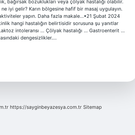
zlık, bağırsak bozuklukları veya çölyak hastalığı olabilir.
e iyi gelir? Karın bölgesine hafif bir masaj uygulayın.
i aktiviteler yapın. Daha fazla makale…•21 Şubat 2024
inlik hangi hastalığın belirtisidir sorusuna şu yanıtlar
… Laktoz intoleransı … Çölyak hastalığı … Gastroenterit …
orasındaki dengesizlikler.…
m.tr
https://sayginbeyazesya.com.tr
Sitemap