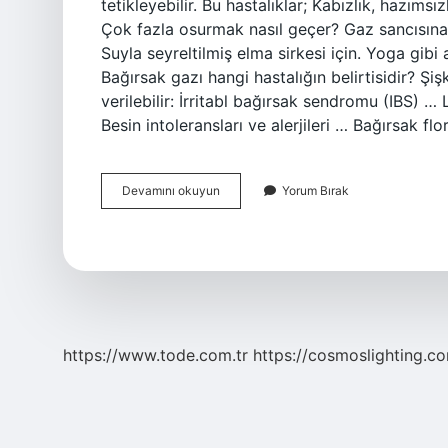
tetikleyebilir. Bu hastalıklar; Kabızlık, hazımsı
Çok fazla osurmak nasıl geçer? Gaz sancısına n
Suyla seyreltilmiş elma sirkesi için. Yoga gib
Bağırsak gazı hangi hastalığın belirtisidir? Şişk
verilebilir: İrritabl bağırsak sendromu (IBS) 
Besin intoleransları ve alerjileri … Bağırsak fl
Çok
Devamını okuyun
Yorum Bırak
Fazla
Osuruk
Neden
Olur
https://www.tode.com.tr
https://cosmoslighting.co