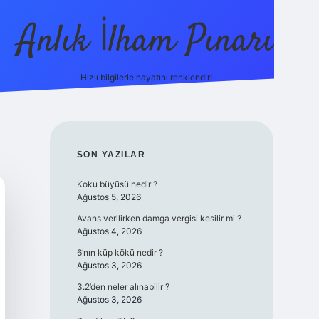
Anlık İlham Pınarı
Hızlı bilgilerle hayatını renklendir!
tulipbet gü
SIDEBAR
SON YAZILAR
Koku büyüsü nedir ?
Ağustos 5, 2026
Avans verilirken damga vergisi kesilir mi ?
Ağustos 4, 2026
6’nın küp kökü nedir ?
Ağustos 3, 2026
3.2’den neler alınabilir ?
Ağustos 3, 2026