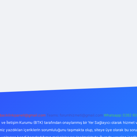
backlinkpaneli@gmail.com
Teams:
forumhizmeti@gmail.com
Whatsapp: 0262 60
i ve İletişim Kurumu (BTK) tarafından onaylanmış bir Yer Sağlayıcı olarak hizmet v
azdıkları içeriklerin sorumluluğunu taşımakta olup, siteye üye olarak bu sorumlul