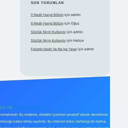
SON YORUMLAR
It Nedir Hangi Bölüm
için
admin
It Nedir Hangi Bölüm
için
Oğuz
Sözlük Niçin Kullanılır
için
admin
Sözlük Niçin Kullanılır
için
Hatice
Felsefe Nedir Ve Ne Işe Yarar
için
admin
6 0 726
Telegram: @karabul
ermektedir. Bu nedenle, sitedeki içerikleri proaktif olarak denetleme
uğu kabul etmiş sayılırlar. Bu internet sitesi, herhangi bir marka,