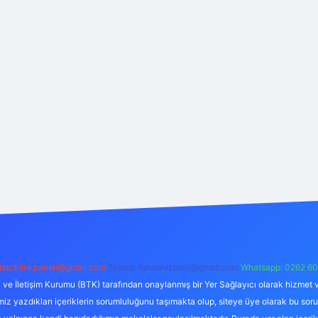
backlinkpaneli@gmail.com
Teams:
forumhizmeti@gmail.com
Whatsapp: 0262 60
i ve İletişim Kurumu (BTK) tarafından onaylanmış bir Yer Sağlayıcı olarak hizmet v
azdıkları içeriklerin sorumluluğunu taşımakta olup, siteye üye olarak bu sorumlul