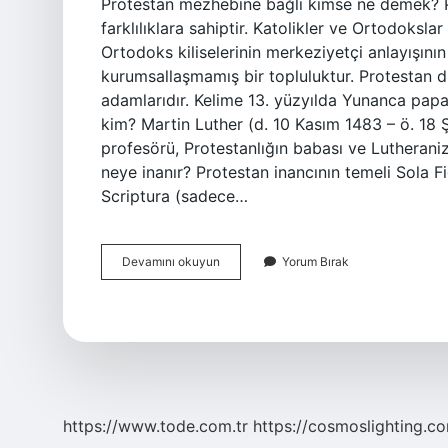
Protestan mezhebine bağlı kimse ne demek? Pr
farklılıklara sahiptir. Katolikler ve Ortodokslar 
Ortodoks kiliselerinin merkeziyetçi anlayışını
kurumsallaşmamış bir topluluktur. Protestan d
adamlarıdır. Kelime 13. yüzyılda Yunanca papa
kim? Martin Luther (d. 10 Kasım 1483 – ö. 18 Ş
profesörü, Protestanlığın babası ve Lutheraniz
neye inanır? Protestan inancının temeli Sola F
Scriptura (sadece…
Protestan
Devamını okuyun
Yorum Bırak
Mezhebine
Bağlı
Kişiye
Ne
Denir
https://www.tode.com.tr
https://cosmoslighting.co