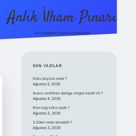
Anlık İlham Pınarı
Hızlı bilgilerle hayatını renklendir!
tulipbet 
SIDEBAR
SON YAZILAR
Koku büyüsü nedir ?
Ağustos 5, 2026
Avans verilirken damga vergisi kesilir mi ?
Ağustos 4, 2026
6’nın küp kökü nedir ?
Ağustos 3, 2026
3.2’den neler alınabilir ?
Ağustos 3, 2026