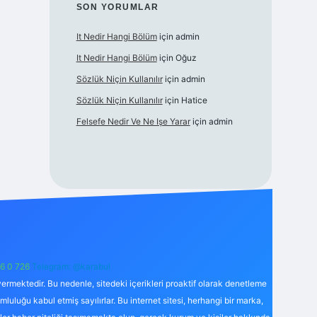
SON YORUMLAR
It Nedir Hangi Bölüm
için
admin
It Nedir Hangi Bölüm
için
Oğuz
Sözlük Niçin Kullanılır
için
admin
Sözlük Niçin Kullanılır
için
Hatice
Felsefe Nedir Ve Ne Işe Yarar
için
admin
6 0 726
Telegram: @karabul
ermektedir. Bu nedenle, sitedeki içerikleri proaktif olarak denetleme
uğu kabul etmiş sayılırlar. Bu internet sitesi, herhangi bir marka,