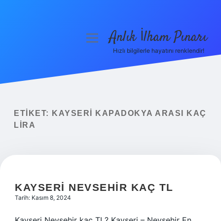
Anlık İlham Pınarı
menüyü
aç
Hızlı bilgilerle hayatını renklendir!
Anasayfa
Gizlilik Politikası
Yasal Uyarı
ETIKET:
KAYSERI KAPADOKYA ARASI KAÇ
LIRA
Hakkımızda
KAYSERI NEVSEHIR KAÇ TL
Tarih: Kasım 8, 2024
Kayseri Nevşehir kaç TL? Kayseri – Nevşehir En