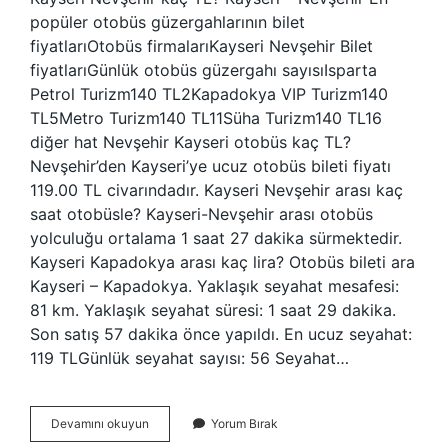
popüler otobüs güzergahlarının bilet
fiyatlarıOtobüs firmalarıKayseri Nevşehir Bilet
fiyatlarıGünlük otobüs güzergahı sayısıIsparta
Petrol Turizm140 TL2Kapadokya VIP Turizm140
TL5Metro Turizm140 TL11Süha Turizm140 TL16
diğer hat Nevşehir Kayseri otobüs kaç TL?
Nevşehir’den Kayseri’ye ucuz otobüs bileti fiyatı
119.00 TL civarındadır. Kayseri Nevşehir arası kaç
saat otobüsle? Kayseri-Nevşehir arası otobüs
yolculuğu ortalama 1 saat 27 dakika sürmektedir.
Kayseri Kapadokya arası kaç lira? Otobüs bileti ara
Kayseri – Kapadokya. Yaklaşık seyahat mesafesi:
81 km. Yaklaşık seyahat süresi: 1 saat 29 dakika.
Son satış 57 dakika önce yapıldı. En ucuz seyahat:
119 TLGünlük seyahat sayısı: 56 Seyahat…
Kayseri
Devamını okuyun
Yorum Bırak
Nevsehir