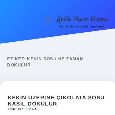
Anlık İlham Pınarı
menüyü
aç
Hızlı bilgilerle hayatını renklendir!
Anasayfa
Gizlilik Politikası
Yasal Uyarı
ETIKET:
KEKIN SOSU NE ZAMAN
DÖKÜLÜR
Hakkımızda
KEKIN ÜZERINE ÇIKOLATA SOSU
NASIL DÖKÜLÜR
Tarih: Ekim 15, 2024