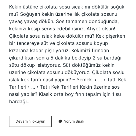
Kekin üstüne çikolata sosu sıcak mı dökülür soğuk
mu? Soğuyan kekin üzerine ılık çikolata sosunu
yavaş yavaş dökün. Sos tamamen donduğunda,
kekinizi kesip servis edebilirsiniz. Afiyet olsun!
Çikolata sosu ıslak keke dökülür mü? Kek pişerken
bir tencereye süt ve çikolata sosunu koyup
kızarana kadar pişiriyoruz. Kekimizi fırından
çıkardıktan sonra 5 dakika bekleyip 2 su bardağı
sütü döküp ıslatıyoruz. Süt döktüğümüz kekin
üzerine çikolata sosunu döküyoruz. Çikolata soslu
ıslak kek tarifi nasıl yapılır? – Yemek. › … › Tatlı Kek
Tarifleri › … › Tatlı Kek Tarifleri Kekin üzerine sos
nasıl yapılır? Klasik orta boy fırın tepsim için 1 su
bardağı…
Kekin
Devamını okuyun
Yorum Bırak
Üzerine
Çikolata