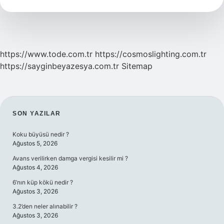
Sosu
Nasıl
Dökülür
https://www.tode.com.tr
https://cosmoslighting.com.tr
https://sayginbeyazesya.com.tr
Sitemap
SIDEBAR
SON YAZILAR
Koku büyüsü nedir ?
Ağustos 5, 2026
Avans verilirken damga vergisi kesilir mi ?
Ağustos 4, 2026
6’nın küp kökü nedir ?
Ağustos 3, 2026
3.2’den neler alınabilir ?
Ağustos 3, 2026