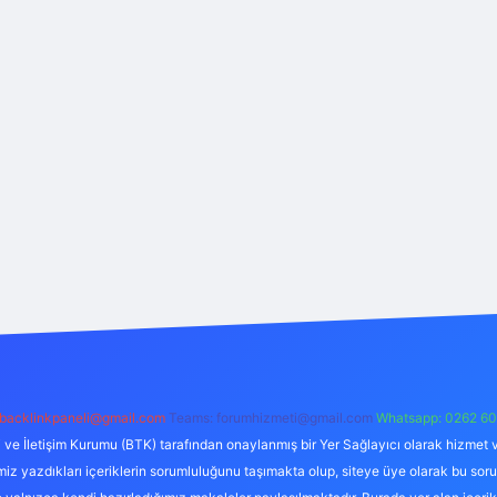
backlinkpaneli@gmail.com
Teams:
forumhizmeti@gmail.com
Whatsapp: 0262 60
i ve İletişim Kurumu (BTK) tarafından onaylanmış bir Yer Sağlayıcı olarak hizmet v
azdıkları içeriklerin sorumluluğunu taşımakta olup, siteye üye olarak bu sorumlul