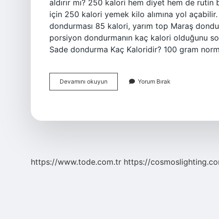
aldırır mı? 250 kalori hem diyet hem de ruti
için 250 kalori yemek kilo alımına yol açabili
dondurması 85 kalori, yarım top Maraş dondur
porsiyon dondurmanın kaç kalori olduğunu sora
Sade dondurma Kaç Kaloridir? 100 gram norma
Dondurma
Devamını okuyun
Yorum Bırak
Kalori
Yüksek
Mi
https://www.tode.com.tr
https://cosmoslighting.co