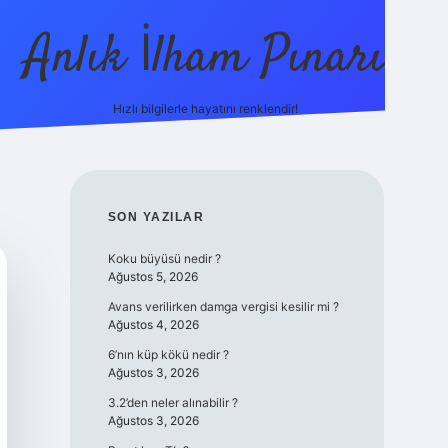
Anlık İlham Pınarı
Hızlı bilgilerle hayatını renklendir!
tulipbet güncel
SIDEBAR
SON YAZILAR
Koku büyüsü nedir ?
Ağustos 5, 2026
Avans verilirken damga vergisi kesilir mi ?
Ağustos 4, 2026
6’nın küp kökü nedir ?
Ağustos 3, 2026
3.2’den neler alınabilir ?
Ağustos 3, 2026