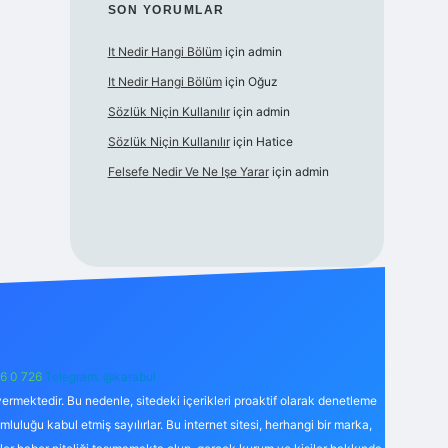
SON YORUMLAR
It Nedir Hangi Bölüm
için
admin
It Nedir Hangi Bölüm
için
Oğuz
Sözlük Niçin Kullanılır
için
admin
Sözlük Niçin Kullanılır
için
Hatice
Felsefe Nedir Ve Ne Işe Yarar
için
admin
6 0 726
Telegram: @karabul
ermektedir. Bu nedenle, sitedeki içerikleri proaktif olarak denetleme
uğu kabul etmiş sayılırlar. Bu internet sitesi, herhangi bir marka,