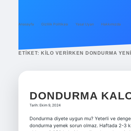
Anasayfa
Gizlilik Politikası
Yasal Uyarı
Hakkımızda
ETIKET:
KILO VERIRKEN DONDURMA YENI
DONDURMA KALO
Tarih: Ekim 9, 2024
Dondurma diyete uygun mu? Yeterli ve dengel
dondurma yemek sorun olmaz. Haftada 2-3 kez