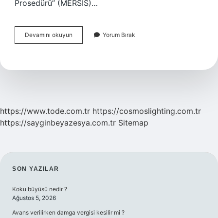
Prosedürü” (MERSİS)…
E
Devamını okuyun
Yorum Bırak
Devletten
Adıma
Ne
Yapılabilir
https://www.tode.com.tr
https://cosmoslighting.com.tr
https://sayginbeyazesya.com.tr
Sitemap
SIDEBAR
SON YAZILAR
Koku büyüsü nedir ?
Ağustos 5, 2026
Avans verilirken damga vergisi kesilir mi ?