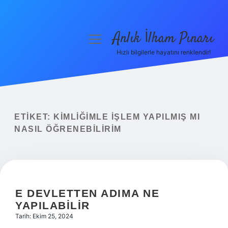
Anlık İlham Pınarı
menüyü
aç
Hızlı bilgilerle hayatını renklendir!
Anasayfa
Gizlilik Politikası
Yasal Uyarı
ETIKET:
KIMLIĞIMLE IŞLEM YAPILMIŞ MI
NASIL ÖĞRENEBILIRIM
Hakkımızda
E DEVLETTEN ADIMA NE
YAPILABILIR
Tarih: Ekim 25, 2024