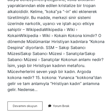
yapraklarından elde edilen kristalize bir tropan
alkaloididir. Kelime, “koka”ya “-in” eki eklenerek
türetilmiştir. Bu madde, merkezi sinir sistemi
üzerinde narkotik, uyarıcı ve iştah açıcı etkiye
sahiptir – WikipediaWikipedia › Wiki ›
KokainWikipedia › Wiki › Kokain Kokona kimdir? O
dönemde Müslümanlar Hıristiyan kadınlara “Kokona
Despina” diyorlardı. SSM – Sakıp Sabancı
MüzesiSakıp Sabancı Müzesi › SanatçılarSakıp
Sabancı Müzesi › Sanatçılar Kokonun anlamı nedir?
İsim, yaşlı bir Hıristiyan kadının metaforu.
Mücevherlerini seven yaşlı bir kadın. Argoda
kokona nedir? 15. kokona: Yunanca “kokkona”dan
gelir ve tam anlamıyla “Hristiyan kadın” anlamına
gelir. Nedense…
Kokone
Devamını okuyun
Yorum Bırak
Ne