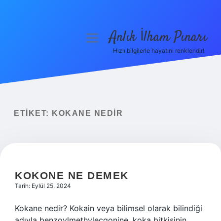
Anlık İlham Pınarı
menüyü
aç
Hızlı bilgilerle hayatını renklendir!
Anasayfa
Gizlilik Politikası
Yasal Uyarı
ETIKET:
KOKANE NEDIR
Hakkımızda
KOKONE NE DEMEK
Tarih: Eylül 25, 2024
Kokane nedir? Kokain veya bilimsel olarak bilindiği
adıyla benzoylmethylecgonine, koka bitkisinin