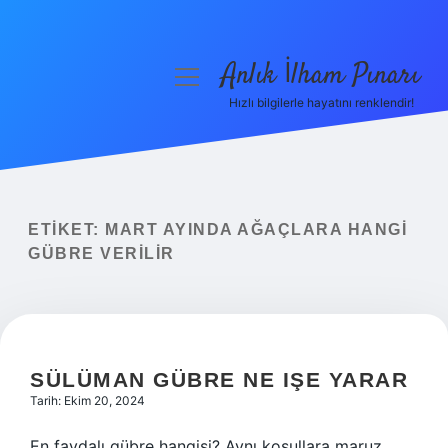
Anlık İlham Pınarı
menüyü
aç
Hızlı bilgilerle hayatını renklendir!
Anasayfa
Gizlilik Politikası
Yasal Uyarı
ETIKET:
MART AYINDA AĞAÇLARA HANGI
GÜBRE VERILIR
Hakkımızda
SÜLÜMAN GÜBRE NE IŞE YARAR
Tarih: Ekim 20, 2024
En faydalı gübre hangisi? Aynı koşullara maruz