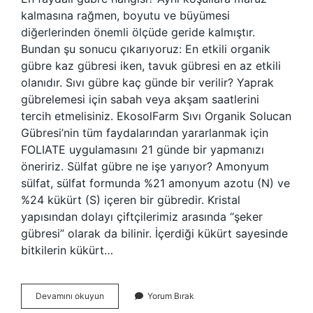
kalmasına rağmen, boyutu ve büyümesi
diğerlerinden önemli ölçüde geride kalmıştır.
Bundan şu sonucu çıkarıyoruz: En etkili organik
gübre kaz gübresi iken, tavuk gübresi en az etkili
olanıdır. Sıvı gübre kaç günde bir verilir? Yaprak
gübrelemesi için sabah veya akşam saatlerini
tercih etmelisiniz. EkosolFarm Sıvı Organik Solucan
Gübresi’nin tüm faydalarından yararlanmak için
FOLIATE uygulamasını 21 günde bir yapmanızı
öneririz. Sülfat gübre ne işe yarıyor? Amonyum
sülfat, sülfat formunda %21 amonyum azotu (N) ve
%24 kükürt (S) içeren bir gübredir. Kristal
yapısından dolayı çiftçilerimiz arasında “şeker
gübresi” olarak da bilinir. İçerdiği kükürt sayesinde
bitkilerin kükürt…
Sülüman
Devamını okuyun
Yorum Bırak
Gübre