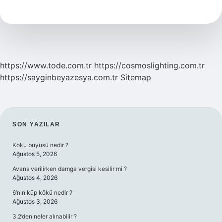
Ne
Işe
Yarar
https://www.tode.com.tr
https://cosmoslighting.com.tr
https://sayginbeyazesya.com.tr
Sitemap
SIDEBAR
SON YAZILAR
Koku büyüsü nedir ?
Ağustos 5, 2026
Avans verilirken damga vergisi kesilir mi ?
Ağustos 4, 2026
6’nın küp kökü nedir ?
Ağustos 3, 2026
3.2’den neler alınabilir ?