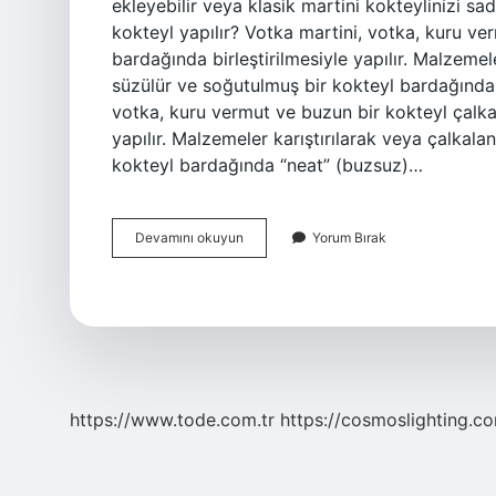
ekleyebilir veya klasik martini kokteylinizi sade
kokteyl yapılır? Votka martini, votka, kuru ve
bardağında birleştirilmesiyle yapılır. Malzemel
süzülür ve soğutulmuş bir kokteyl bardağında “
votka, kuru vermut ve buzun bir kokteyl çalkal
yapılır. Malzemeler karıştırılarak veya çalkal
kokteyl bardağında “neat” (buzsuz)…
Martini
Devamını okuyun
Yorum Bırak
Neyle
Güzel
Gider
https://www.tode.com.tr
https://cosmoslighting.co