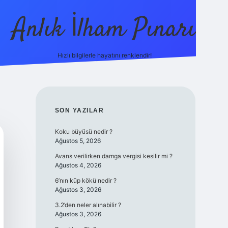
Anlık İlham Pınarı
Hızlı bilgilerle hayatını renklendir!
tulipbet g
SIDEBAR
SON YAZILAR
Koku büyüsü nedir ?
Ağustos 5, 2026
Avans verilirken damga vergisi kesilir mi ?
Ağustos 4, 2026
6’nın küp kökü nedir ?
Ağustos 3, 2026
3.2’den neler alınabilir ?
Ağustos 3, 2026