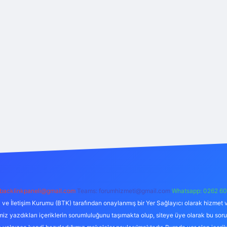
backlinkpaneli@gmail.com
Teams:
forumhizmeti@gmail.com
Whatsapp: 0262 60
i ve İletişim Kurumu (BTK) tarafından onaylanmış bir Yer Sağlayıcı olarak hizmet v
azdıkları içeriklerin sorumluluğunu taşımakta olup, siteye üye olarak bu sorumlul