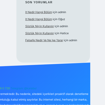
SON YORUMLAR
It Nedir Hangi Bölüm
için
admin
It Nedir Hangi Bölüm
için
Oğuz
Sözlük Niçin Kullanılır
için
admin
Sözlük Niçin Kullanılır
için
Hatice
Felsefe Nedir Ve Ne Işe Yarar
için
admin
6 0 726
Telegram: @karabul
ermektedir. Bu nedenle, sitedeki içerikleri proaktif olarak denetleme
uğu kabul etmiş sayılırlar. Bu internet sitesi, herhangi bir marka,