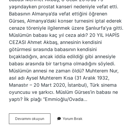
yaşındayken prostat kanseri nedeniyle vefat etti.
Babasının Almanya’da vefat ettiğini öğrenen
Gürses, Almanya’daki konser turnesini iptal ederek
cenaze töreniyle ilgilenmek üzere Şanlıurfa’ya gitti.
Müslümün babası kaç yıl ceza aldı? 20 YIL HAPİS
CEZASI Ahmet Akbaş, annesinin kendisini
götürmesi sırasında babasının kendisini
bıçakladığını, ancak iddia edildiği gibi annesiyle
babası arasında bir tartışma olmadığını söyledi.
Müslümün annesi ne zaman öldü? Muhterem Nur,
asıl adı Aysel Muhterem Kısa (31 Aralık 1932,
Manastır – 20 Mart 2020, İstanbul), Türk sinema
oyuncusu ve şarkıcı. Müslüm Gürses’in babası ne
yaptı? İlk plağı “Emmioğlu/Ovada…
Ezo
Devamını okuyun
Yorum Bırak
Akbaş
Nasıl