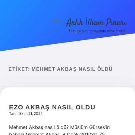
Anlık İlham Pınarı
menüyü
aç
Hızlı bilgilerle hayatını renklendir!
Anasayfa
Gizlilik Politikası
Yasal Uyarı
ETIKET:
MEHMET AKBAŞ NASIL ÖLDÜ
Hakkımızda
EZO AKBAŞ NASIL OLDU
Tarih: Ekim 21, 2024
Mehmet Akbaş nasıl öldü? Müslüm Gürses’in
babası Mehmet Akbaş, 8 Ocak 2010’da 75