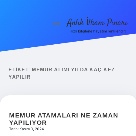
Anlık İlham Pınarı
menüyü
aç
Hızlı bilgilerle hayatını renklendir!
Anasayfa
Gizlilik Politikası
Yasal Uyarı
ETIKET:
MEMUR ALIMI YILDA KAÇ KEZ
YAPILIR
Hakkımızda
MEMUR ATAMALARI NE ZAMAN
YAPILIYOR
Tarih: Kasım 3, 2024