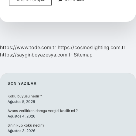
Atamaları
Ne
Zaman
Yapılıyor
https://www.tode.com.tr
https://cosmoslighting.com.tr
https://sayginbeyazesya.com.tr
Sitemap
SIDEBAR
SON YAZILAR
Koku büyüsü nedir ?
Ağustos 5, 2026
Avans verilirken damga vergisi kesilir mi ?
Ağustos 4, 2026
6’nın küp kökü nedir ?
Ağustos 3, 2026