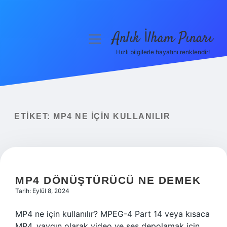
Anlık İlham Pınarı
menüyü
aç
Hızlı bilgilerle hayatını renklendir!
Anasayfa
Gizlilik Politikası
Yasal Uyarı
ETIKET:
MP4 NE IÇIN KULLANILIR
Hakkımızda
MP4 DÖNÜŞTÜRÜCÜ NE DEMEK
Tarih: Eylül 8, 2024
MP4 ne için kullanılır? MPEG-4 Part 14 veya kısaca
MP4, yaygın olarak video ve ses depolamak için