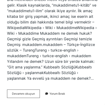
gelir. Klasik kaynaklarda, “mukaddimetu’l-kitâb” ve
“mukaddimetu’l-ilim” olarak ikiye ayrılır. İlk amaç
kitaba bir giriş yapmak, ikinci amaç ise eserin ait
olduğu bilim dalı hakkında temel bilgi vermektir –
WikipediaWikipedia › Wiki › MukaddimeWikipedia ›
Wiki › Mukaddime Mukaddem ne demek hukuk?
Geçmişi gizle Geçmiş ayrıntıları Geçmişi temizle
Geçmiş: mukaddem.mukaddem – Türkçe-İngilizce
sözlük – TurengTureng › turkce-english ›
mukaddemTureng › turkce-english › mukaddem
Yıllandım ne demek? Uzun süre bir yerde kalmak:
“Git ama yaşlanma.” Kubbealtı SözlüğüKubbealtı
Sözlüğü › yaşlanmakKubbealtı Sözlüğü ›
yaşlanmak Ya evvelü ya mukaddem ne demek?…
Yıl
Devamını okuyun
Yorum Bırak
Mukaddem
Ne