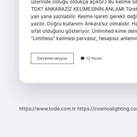
üzerinde olduğu oldukça açıktır.) Bu kelime sıkl
TDK? ANKARAZİZ KELİMESİNİN ANLAMI Türetme 
yan yana yazılabilir. Kesme işareti gerekli değil
yazılır. Doğru kullanımı Ankara’sız olmalıdır. H
sıfat olduğunu gösteriyor. Unlimited kime deni
“Limitless” kelimesi pervasız, hesapsız anlam
Bizsiz
Devamını okuyun
12 Yorum
Nasıl
Yazılır
https://www.tode.com.tr
https://cosmoslighting.co