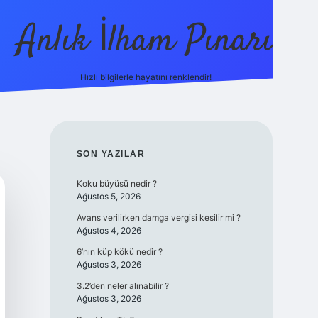
Anlık İlham Pınarı
Hızlı bilgilerle hayatını renklendir!
tulipbet g
SIDEBAR
SON YAZILAR
Koku büyüsü nedir ?
Ağustos 5, 2026
Avans verilirken damga vergisi kesilir mi ?
Ağustos 4, 2026
6’nın küp kökü nedir ?
Ağustos 3, 2026
3.2’den neler alınabilir ?
Ağustos 3, 2026