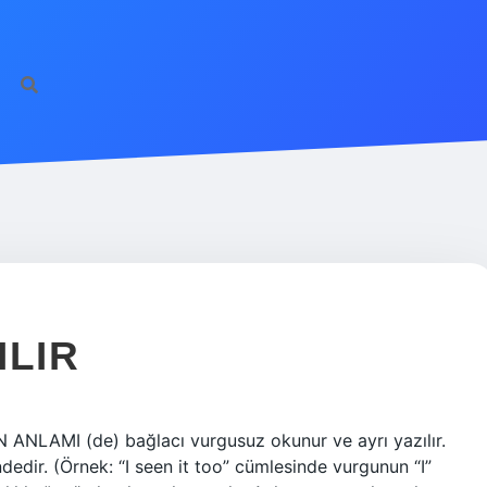
ILIR
 ANLAMI (de) bağlacı vurgusuz okunur ve ayrı yazılır.
edir. (Örnek: “I seen it too” cümlesinde vurgunun “I”