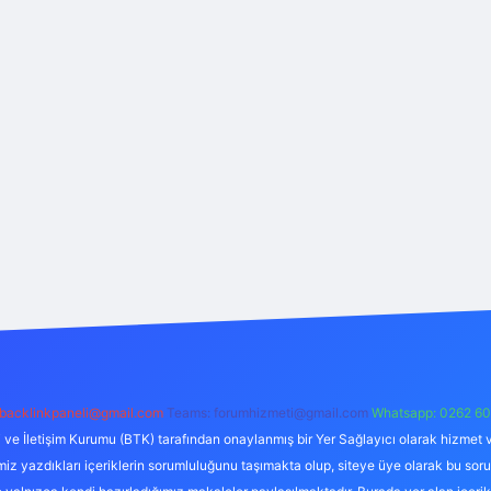
backlinkpaneli@gmail.com
Teams:
forumhizmeti@gmail.com
Whatsapp: 0262 60
i ve İletişim Kurumu (BTK) tarafından onaylanmış bir Yer Sağlayıcı olarak hizmet v
azdıkları içeriklerin sorumluluğunu taşımakta olup, siteye üye olarak bu sorumlul