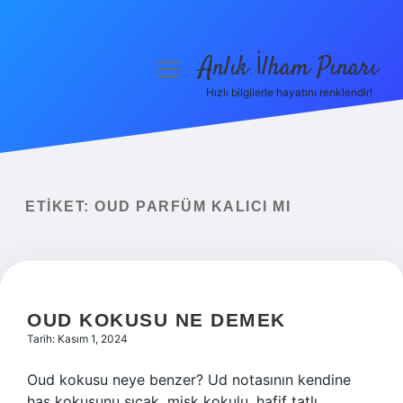
Anlık İlham Pınarı
menüyü
aç
Hızlı bilgilerle hayatını renklendir!
Anasayfa
Gizlilik Politikası
Yasal Uyarı
ETIKET:
OUD PARFÜM KALICI MI
Hakkımızda
OUD KOKUSU NE DEMEK
Tarih: Kasım 1, 2024
Oud kokusu neye benzer? Ud notasının kendine
has kokusunu sıcak, misk kokulu, hafif tatlı,