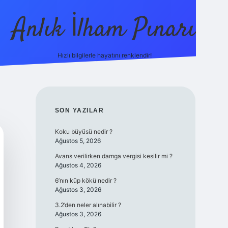
Anlık İlham Pınarı
Hızlı bilgilerle hayatını renklendir!
tulipbet g
SIDEBAR
SON YAZILAR
Koku büyüsü nedir ?
Ağustos 5, 2026
Avans verilirken damga vergisi kesilir mi ?
Ağustos 4, 2026
6’nın küp kökü nedir ?
Ağustos 3, 2026
3.2’den neler alınabilir ?
Ağustos 3, 2026