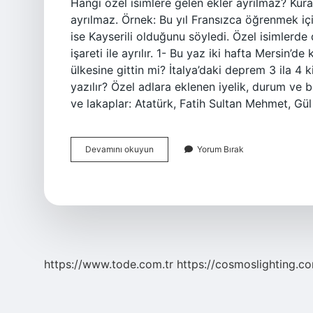
Hangi özel isimlere gelen ekler ayrılmaz? Kural
ayrılmaz. Örnek: Bu yıl Fransızca öğrenmek içi
ise Kayserili olduğunu söyledi. Özel isimlerde
işareti ile ayrılır. 1- Bu yaz iki hafta Mersin’
ülkesine gittin mi? İtalya’daki deprem 3 ila 4 ki
yazılır? Özel adlara eklenen iyelik, durum ve b
ve lakaplar: Atatürk, Fatih Sultan Mehmet, Gü
İSimlere
Devamını okuyun
Yorum Bırak
Gelen
Ekler
Nasıl
Yazılır
https://www.tode.com.tr
https://cosmoslighting.co