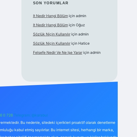
SON YORUMLAR
It Nedir Hangi Bölüm
için
admin
It Nedir Hangi Bölüm
için
Oğuz
Sözlük Niçin Kullanılır
için
admin
Sözlük Niçin Kullanılır
için
Hatice
Felsefe Nedir Ve Ne Işe Yarar
için
admin
6 0 726
Telegram: @karabul
ermektedir. Bu nedenle, sitedeki içerikleri proaktif olarak denetleme
uğu kabul etmiş sayılırlar. Bu internet sitesi, herhangi bir marka,