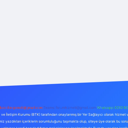
backlinkpaneli@gmail.com
Teams:
forumhizmeti@gmail.com
Whatsapp: 0262 60
i ve İletişim Kurumu (BTK) tarafından onaylanmış bir Yer Sağlayıcı olarak hizmet v
azdıkları içeriklerin sorumluluğunu taşımakta olup, siteye üye olarak bu sorumlul